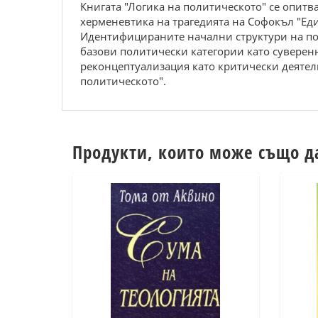
Книгата "Логика на политическото" се опит
херменевтика на трагедията на Софокъл "Ед
Идентифицираните начални структури на пол
базови политически категории като суверенн
реконцептуализация като критически деятел
политическото".
Продукти, които може също д