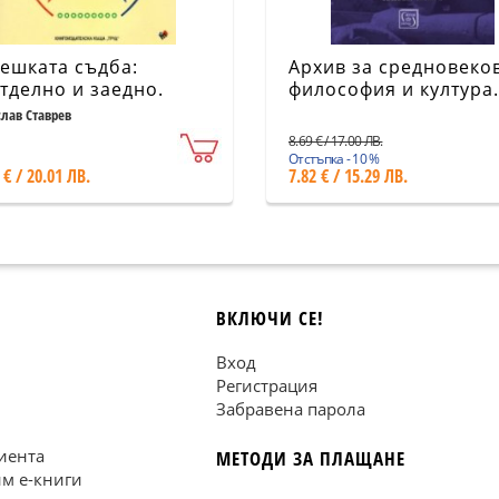
ешката съдба:
Архив за средновеко
тделно и заедно.
философия и култура.
ество и човек,
Свитък XXVI
слав Ставрев
уктури и активности
8.69 € / 17.00 ЛВ.
Отстъпка - 10 %
 € / 20.01 ЛВ.
7.82 € / 15.29 ЛВ.
ВКЛЮЧИ СЕ!
Вход
Регистрация
Забравена парола
иента
МЕТОДИ ЗА ПЛАЩАНЕ
им е-книги