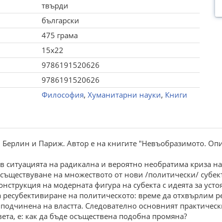
твърди
български
475 грама
15x22
9786191520626
9786191520626
Философия
,
Хуманитарни науки
,
Книги
Берлин и Париж. Автор е на книгите "Невъобразимото. Опит
 в ситуацията на радикална и вероятно необратима криза н
съществуване на множеството от нови /политически/ субек
онструкция на модерната фигура на субекта с идеята за усто
за ресубективиране на политическото: време да отхвърлим 
 подчинена на властта. Следователно основният практическ
вета, е: как да бъде осъществена подобна промяна?