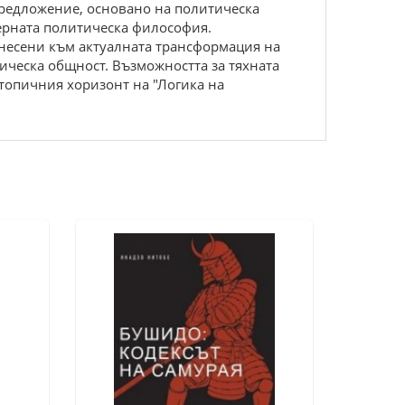
предложение, основано на политическа
ерната политическа философия.
тнесени към актуалната трансформация на
тическа общност. Възможността за тяхната
топичния хоризонт на "Логика на