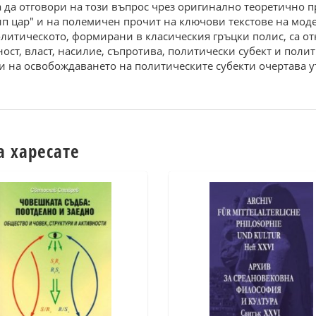
ва да отговори на този въпрос чрез оригинално теоретично 
ип цар" и на полемичен прочит на ключови текстове на мод
итическото, формирани в класическия гръцки полис, са о
ост, власт, насилие, съпротива, политически субект и поли
и на освобождаването на политическите субекти очертава у
а харесате