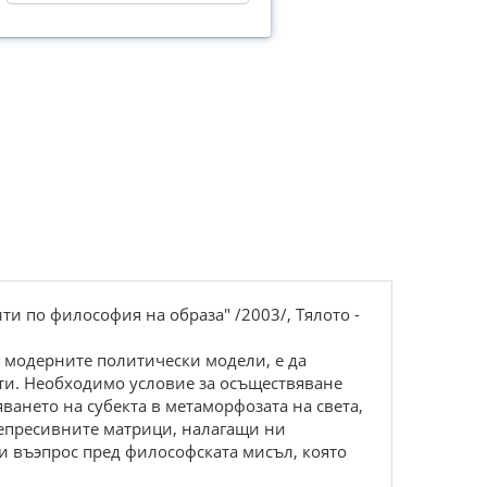
и по философия на образа" /2003/, Тялото -
а модерните политически модели, е да
ти. Необходимо условие за осъществяване
яването на субекта в метаморфозата на света,
репресивните матрици, налагащи ни
и въэпрос пред философската мисъл, която