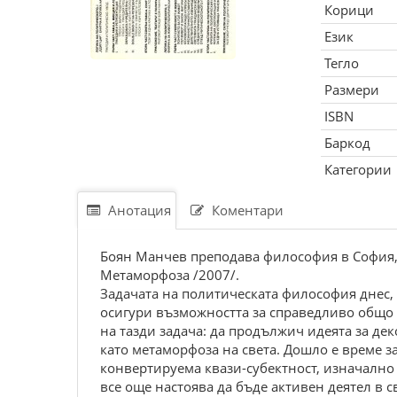
Корици
Език
Тегло
Размери
ISBN
Баркод
Категории
Анотация
Коментари
Боян Манчев преподава философия в София, 
Метаморфоза /2007/.
Задачата на политическата философия днес,
осигури възможността за справедливо общо 
на тазди задача: да продължич идеята за дек
като метаморфоза на света. Дошло е време 
конвертируема квази-субектност, изначално
все още настоява да бъде активен деятел в с