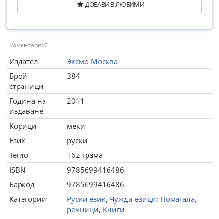
ДОБАВИ В ЛЮБИМИ
Коментари: 0
Издател
Эксмо-Москва
Брой
384
страници
Година на
2011
издаване
Корици
меки
Език
руски
Тегло
162 грама
ISBN
9785699416486
Баркод
9785699416486
Категории
Руски език
,
Чужди езици: Помагала,
речници
,
Книги