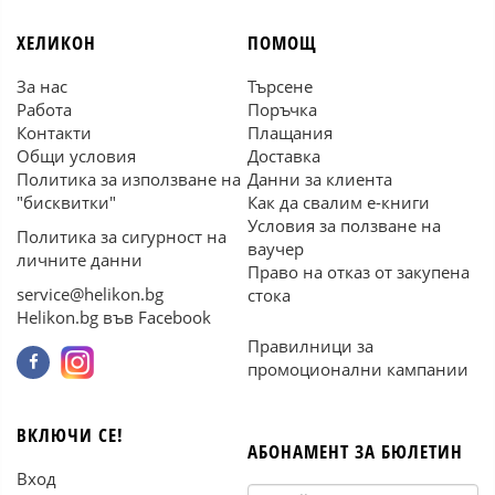
ХЕЛИКОН
ПОМОЩ
За нас
Търсене
Работа
Поръчка
Контакти
Плащания
Общи условия
Доставка
Политика за използване на
Данни за клиента
"бисквитки"
Как да свалим е-книги
Условия за ползване на
Политика за сигурност на
ваучер
личните данни
Право на отказ от закупена
service@helikon.bg
стока
Helikon.bg във Facebook
Правилници за
промоционални кампании
ВКЛЮЧИ СЕ!
АБОНАМЕНТ ЗА БЮЛЕТИН
Вход