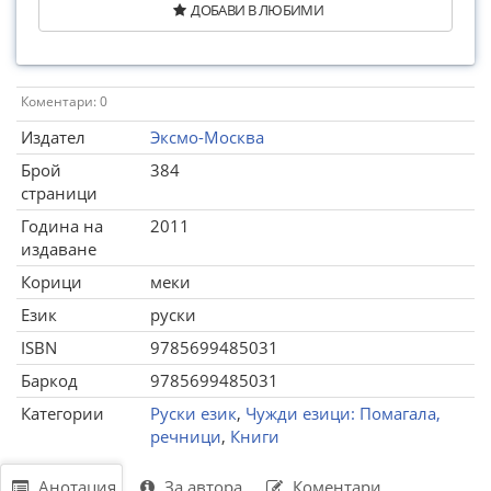
ДОБАВИ В ЛЮБИМИ
Коментари: 0
Издател
Эксмо-Москва
Брой
384
страници
Година на
2011
издаване
Корици
меки
Език
руски
ISBN
9785699485031
Баркод
9785699485031
Категории
Руски език
,
Чужди езици: Помагала,
речници
,
Книги
Анотация
За автора
Коментари