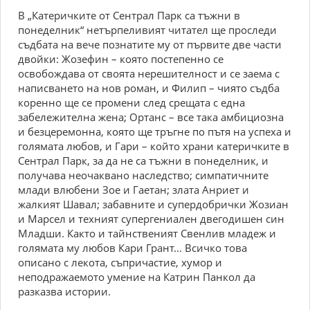
В „Катеричките от Сентрал Парк са тъжни в
понеделник“ нетърпеливият читател ще проследи
съдбата на вече познатите му от първите две части
двойки: Жозефин – която постепенно се
освобождава от своята нерешителност и се заема с
написването на нов роман, и Филип – чиято съдба
коренно ще се промени след срещата с една
забележителна жена; Ортанс – все така амбициозна
и безцеремонна, която ще тръгне по пътя на успеха и
голямата любов, и Гари – който храни катеричките в
Сентрал Парк, за да не са тъжни в понеделник, и
получава неочаквано наследство; симпатичните
млади влюбени Зое и Гаетан; злата Анриет и
жалкият Шавал; забавните и супердобрички Жозиан
и Марсел и техният супергениален двегодишен син
Младши. Както и тайнственият Свенлив младеж и
голямата му любов Кари Грант... Всичко това
описано с лекота, съпричастие, хумор и
неподражаемото умение на Катрин Панкол да
разказва истории.