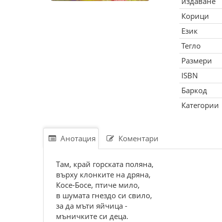
издаване
Корици
Език
Тегло
Размери
ISBN
Баркод
Категории
Анотация
Коментари
Там, край горската поляна,
върху клонките на дряна,
Косе-Босе, птиче мило,
в шумата гнездо си свило,
за да мъти яйчица -
мъничките си деца.