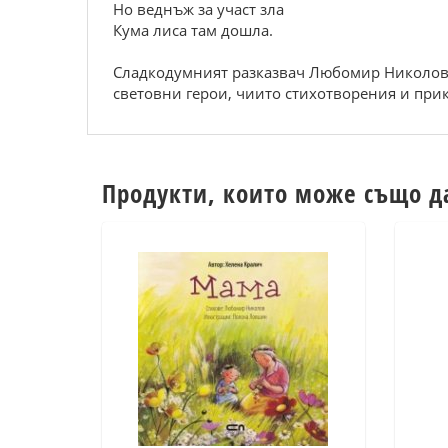
Но веднъж за участ зла
Кума лиса там дошла.
Сладкодумният разказвач Любомир Николов 
световни герои, чиито стихотворения и прик
Продукти, които може също д