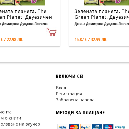
ената планета. The
Зелената планета. Th
en Planet. Двуезичен
Green Planet. Двуези
ник
речник (твърда кори
 Димитрова Дундова-Панчева
Джина Димитрова Дундова-Панче
 € / 22.98 ЛВ.
16.87 € / 32.99 ЛВ.
ВКЛЮЧИ СЕ!
Вход
Регистрация
Забравена парола
иента
МЕТОДИ ЗА ПЛАЩАНЕ
им е-книги
ползване на ваучер