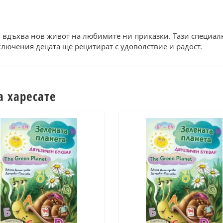
вдъхва нов живот на любимите ни приказки. Тази специалн
лючения децата ще рецитират с удоволствие и радост.
а харесате