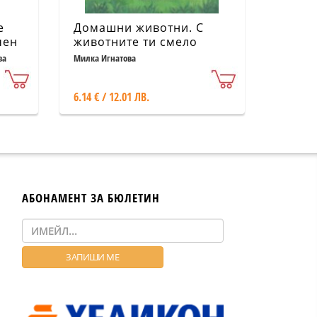
e
Домашни животни. С
чен
животните ти смело
ца)
говори!
ва
Милка Игнатова
6.14 € / 12.01 ЛВ.
АБОНАМЕНТ ЗА БЮЛЕТИН