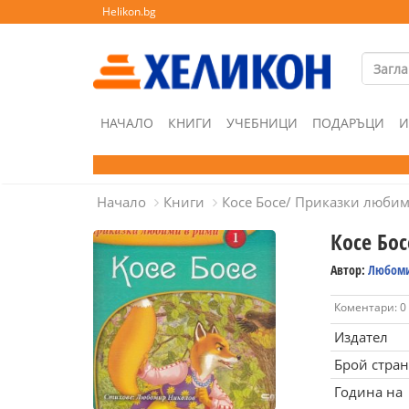
Helikon.bg
НАЧАЛО
КНИГИ
УЧЕБНИЦИ
ПОДАРЪЦИ
И
Начало
Книги
Косе Босе/ Приказки люби
Косе Бо
Автор:
Любоми
Коментари: 0
Издател
Брой стра
Година на