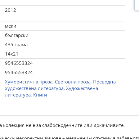
2012
меки
български
435 грама
14x21
9546553324
9546553324
Хумористична проза
,
Световна проза
,
Преводна
художествена литература
,
Художествена
литература
,
Книги
 колекция не е за слабосърдечните или докачливите.
чески некоректни вицове – незаменим спътник в забавното