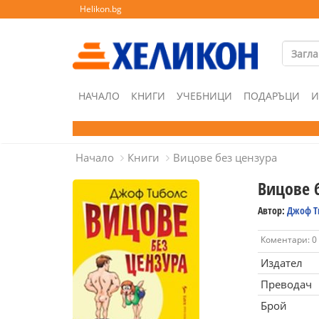
Helikon.bg
НАЧАЛО
КНИГИ
УЧЕБНИЦИ
ПОДАРЪЦИ
И
Начало
Книги
Вицове без цензура
Вицове 
Автор:
Джоф Т
Коментари: 0
Издател
Преводач
Брой