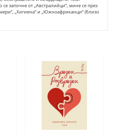
 се започне от „Австралийци“, мине се през
Фермери“, „Хигиена“ и „Южноафриканци“ (близо