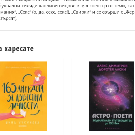
уквални хиляди хапливи вицове в цял спектър от теми, като
ания“, „Секс“ (о, да, секс, секс!), „Свирки“ и се свърши с „
търсят).
а харесате