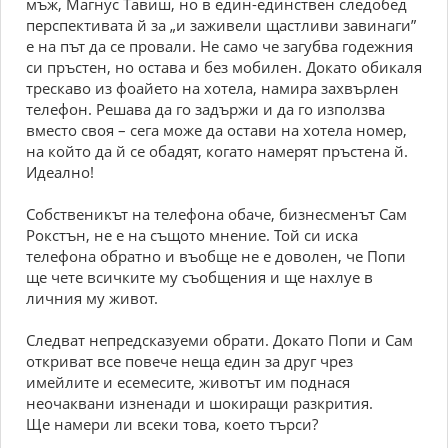
мъж, Магнус Тавиш, но в един-единствен следобед
перспективата й за „и заживели щастливи завинаги”
е на път да се провали. Не само че загубва годежния
си пръстен, но остава и без мобилен. Докато обикаля
трескаво из фоайето на хотела, намира захвърлен
телефон. Решава да го задържи и да го използва
вместо своя – сега може да остави на хотела номер,
на който да й се обадят, когато намерят пръстена й.
Идеално!
Собственикът на телефона обаче, бизнесменът Сам
Рокстън, не е на същото мнение. Той си иска
телефона обратно и въобще не е доволен, че Попи
ще чете всичките му съобщения и ще нахлуе в
личния му живот.
Следват непредсказуеми обрати. Докато Попи и Сам
откриват все повече неща един за друг чрез
имейлите и есемесите, животът им поднася
неочаквани изненади и шокиращи разкрития.
Ще намери ли всеки това, което търси?