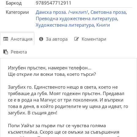
Баркод
9789547712911
Категории
Дамска проза. /чиклит/
,
Световна проза
,
Преводна художествена литература
,
Художествена литература
,
Книги
Анотация
За автора
Коментари
Ревюта
Изгубен пръстен, намерен телефон...
Ще открие ли всеки това, което търси?
Загубих го. Единственото нещо в света, което не
трябваше да губя. Моят годежен пръстен. Предавал
се е в рода на Магнус от три поколения. И въпреки
това в деня, в който родителите му щяха да идват, го
загубих. В същия ден!
Попи Уайът за първи път се чувства голяма
късметлийка. Скоро ще се омъжи за съвършения