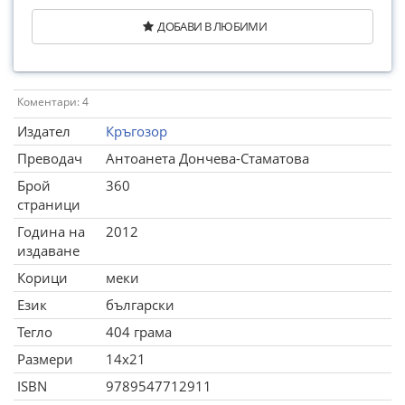
ДОБАВИ В ЛЮБИМИ
Коментари: 4
Издател
Кръгозор
Преводач
Антоанета Дончева-Стаматова
Брой
360
страници
Година на
2012
издаване
Корици
меки
Език
български
Тегло
404 грама
Размери
14x21
ISBN
9789547712911