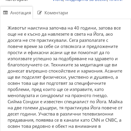
Анотация
Коментари
Животът наистина започва на 40 години, затова все
още не е късно да навлезете в света на Йога, ако
досега не сте практикували. Сега разполагате с
повече време за себе си отвсякога и предложените
прости и ефикасни асани ще ви помогнат да го
използвате успешно за подобряване на здравето и
благополучието си. Техниките за медитация ще ви
донесат вътрешно спокойствие и хармония. Асаните
ще ви подсилят физически, умствено и душевно, а
освен това ще ви подготвят за специфичните
проблеми, пред които ще се изправите, като
менопаузата и синдромът на празното гнездо.
Сийма Сондхи е известен специалист по Йога. Майка
на две големи дъщери, тя практикува Йога повече от
десет години. Участва в различни телевизионни
предавания, появява се в канали като CNN и CNBC, а
освен това редовно е обект на внимание в