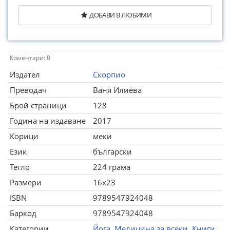
ДОБАВИ В ЛЮБИМИ
Коментари: 0
Издател
Скорпио
Преводач
Ваня Илиева
Брой страници
128
Година на издаване
2017
Корици
меки
Език
български
Тегло
224 грама
Размери
16x23
ISBN
9789547924048
Баркод
9789547924048
Категории
Йога
,
Медицина за всеки
,
Книги