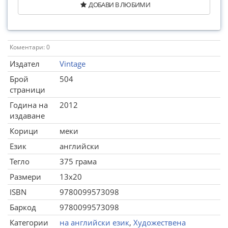
ДОБАВИ В ЛЮБИМИ
Коментари: 0
Издател
Vintage
Брой
504
страници
Година на
2012
издаване
Корици
меки
Език
английски
Тегло
375 грама
Размери
13x20
ISBN
9780099573098
Баркод
9780099573098
Категории
на английски език
,
Художествена