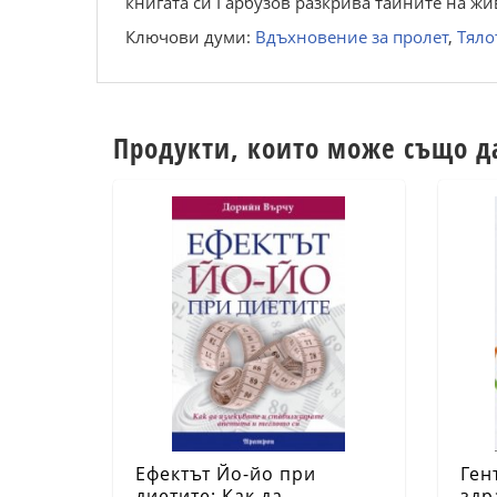
книгата си Гарбузов разкрива тайните на жив
Ключови думи:
Вдъхновение за пролет
,
Тяло
Продукти, които може също д
Ефектът Йо-йо при
Ген
диетите: Как да
здр