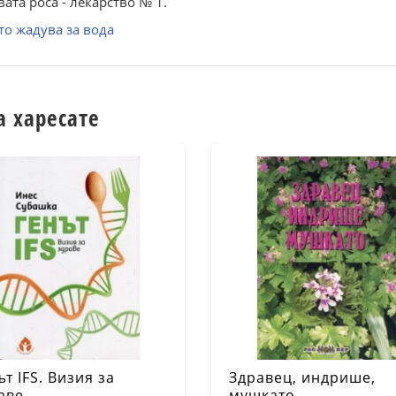
ата роса - лекарство № 1.
то жадува за вода
а харесате
ът IFS. Визия за
Здравец, индрише,
аве
мушкато