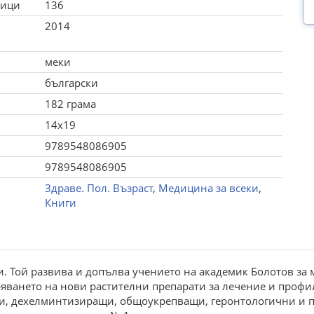
ници
136
2014
меки
български
182 грама
14x19
9789548086905
9789548086905
Здраве. Пол. Възраст
,
Медицина за всеки
,
Книги
и. Той развива и допълва учението на академик Болотов за
яването на нови растителни препарати за лечение и профил
щи, дехелминтизиращи, общоукрепващи, геронтологични и п