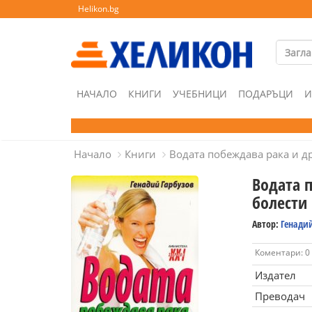
Helikon.bg
НАЧАЛО
КНИГИ
УЧЕБНИЦИ
ПОДАРЪЦИ
И
Начало
Книги
Водата побеждава рака и д
Водата 
болести
Автор:
Генади
Коментари: 0
Издател
Преводач