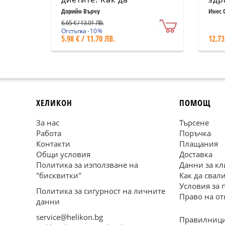
излекувате и
Дорийн Върчу
Инес 
стабилизирате апетита и
6.65 € / 13.01 ЛВ.
теглото си
Отстъпка - 10 %
5.98 € / 11.70 ЛВ.
12.73
ХЕЛИКОН
ПОМОЩ
За нас
Търсене
Работа
Поръчка
Контакти
Плащания
Общи условия
Доставка
Политика за използване на
Данни за кл
"бисквитки"
Как да свал
Условия за 
Политика за сигурност на личните
Право на от
данни
service@helikon.bg
Правилници