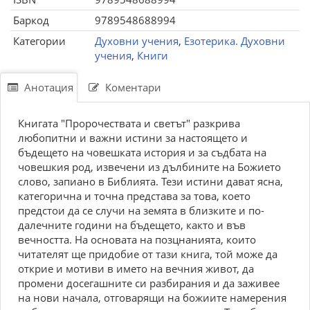
Баркод
9789548688994
Категории
Духовни учения
,
Езотерика. Духовни
учения
,
Книги
Анотация
Коментари
Книгата "Пророчествата и светът" разкрива
любопитни и важни истини за настоящето и
бъдещето на човешката история и за съдбата на
човешкия род, извечени из дълбините на Божието
слово, запиано в Библията. Тези истини дават ясна,
категорична и точна представа за това, което
предстои да се случи на земята в близките и по-
далечните години на бъдещето, както и във
вечността. На основата на позцнанията, които
читателят ще придобие от тази книга, той може да
открие и мотиви в името на вечния живот, да
промени досегашните си разбирания и да заживее
на нови начала, отговарящи на божиите намерения