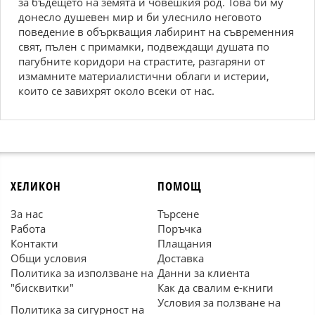
за бъдещето на земята и човешкия род. Това би му
донесло душевен мир и би улеснило неговото
поведение в объркващия лабиринт на съвременния
свят, пълен с примамки, подвеждащи душата по
пагубните коридори на страстите, разгаряни от
измамните материалистични облаги и истерии,
които се завихрят около всеки от нас.
ХЕЛИКОН
ПОМОЩ
За нас
Търсене
Работа
Поръчка
Контакти
Плащания
Общи условия
Доставка
Политика за използване на
Данни за клиента
"бисквитки"
Как да свалим е-книги
Условия за ползване на
Политика за сигурност на