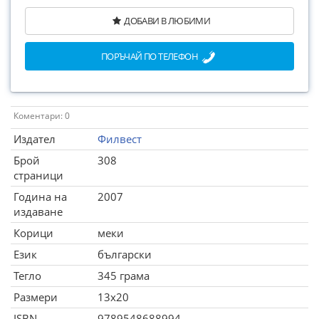
ДОБАВИ В ЛЮБИМИ
ПОРЪЧАЙ ПО ТЕЛЕФОН
Коментари: 0
Издател
Филвест
Брой
308
страници
Година на
2007
издаване
Корици
меки
Език
български
Тегло
345 грама
Размери
13x20
ISBN
9789548688994