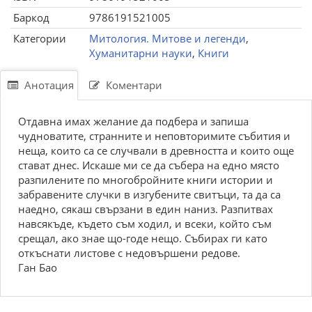
Баркод
9786191521005
Категории
Митология. Митове и легенди
,
Хуманитарни науки
,
Книги
Анотация
Коментари
Отдавна имах желание да подбера и запиша
чудноватите, странните и неповторимите събития и
неща, които са се случвали в древността и които още
стават днес. Искаше ми се да събера на едно място
разпилените по многобройните книги истории и
забравените случки в изгубените свитъци, та да са
наедно, сякаш свързани в един наниз. Разпитвах
навсякъде, където съм ходил, и всеки, който съм
срещал, ако знае що-годе нещо. Събирах ги като
откъснати листове с недовършени редове.
Ган Бао