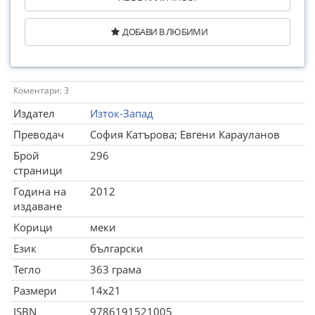
ДОБАВИ В ЛЮБИМИ
Коментари: 3
Издател
Изток-Запад
Преводач
София Катърова; Евгени Карауланов
Брой
296
страници
Година на
2012
издаване
Корици
меки
Език
български
Тегло
363 грама
Размери
14x21
ISBN
9786191521005