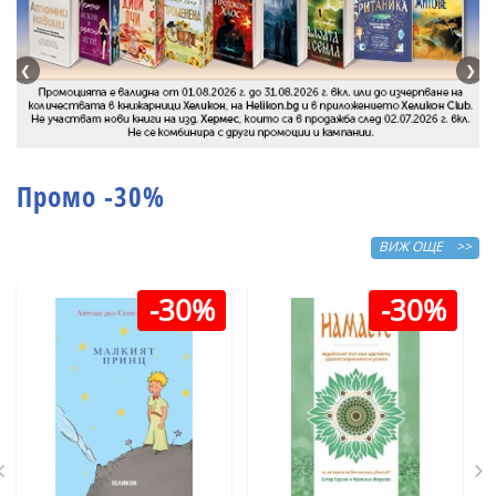
❮
❯
Промо -30%
ВИЖ ОЩЕ >>
-30%
-30%