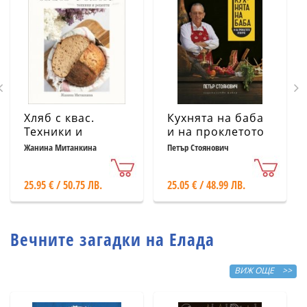
Хляб с квас.
Кухнята на баба
Техники и
и на проклетото
рецепти
й внуче
Жанина Митанкина
Петър Стоянович
25.95 € / 50.75 ЛВ.
25.05 € / 48.99 ЛВ.
Вечните загадки на Елада
ВИЖ ОЩЕ >>