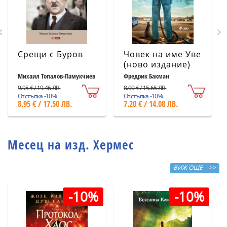
Срещи с Буров
Човек на име Уве
(ново издание)
Михаил Топалов-Памукчиев
Фредрик Бакман
9.95 € / 19.46 ЛВ.
8.00 € / 15.65 ЛВ.
Отстъпка -10%
Отстъпка -10%
8.95 € / 17.50 ЛВ.
7.20 € / 14.08 ЛВ.
Месец на изд. Хермес
ВИЖ ОЩЕ >>
-10%
-10%