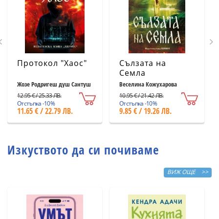
Протокол "Хаос"
Сълзата на
Семла
Жозе Родригеш душ Сантуш
Веселина Кожухарова
12.95 € / 25.33 ЛВ.
10.95 € / 21.42 ЛВ.
Отстъпка -10%
Отстъпка -10%
11.65 € / 22.79 ЛВ.
9.85 € / 19.26 ЛВ.
Изкуството да си почиваме
ВИЖ ОЩЕ >>