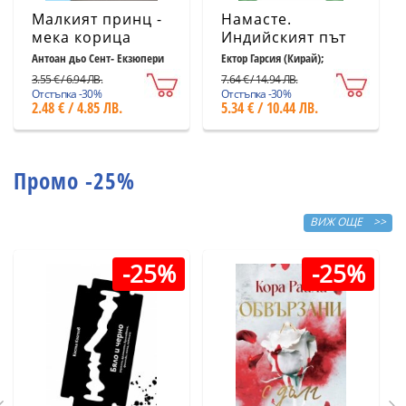
Малкият принц -
Намасте.
мека корица
Индийският път
светлосиня
към щастието,
Антоан дьо Сент- Екзюпери
Ектор Гарсия (Кирай);
Франсеск Миралес
удовлетворението
3.55 € / 6.94 ЛВ.
7.64 € / 14.94 ЛВ.
и успеха
Отстъпка -30%
Отстъпка -30%
2.48 € / 4.85 ЛВ.
5.34 € / 10.44 ЛВ.
Промо -25%
ВИЖ ОЩЕ >>
-25%
-25%