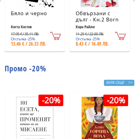
Бяло и черно
Обвързани с
дълг - Кн.2 Born
in Blood Mafia
Коста Костов
Кора Райли
Chronicles
17.95 € / 35.11 ЛВ.
11.25 € / 22.00 ЛВ.
Отстъпка -25%
Отстъпка -25%
13.46 € / 26.33 ЛВ.
8.43 € / 16.49 ЛВ.
Промо -20%
ВИЖ ОЩЕ >>
-20%
-20%