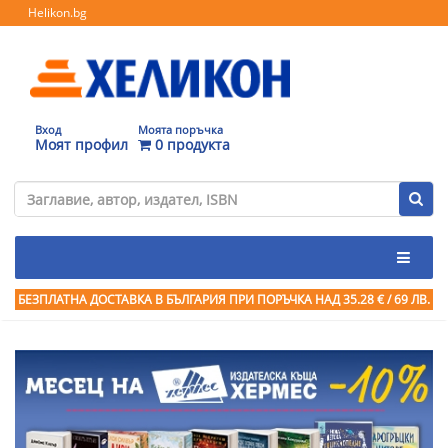
Helikon.bg
Вход
Моята поръчка
Моят профил
0 продукта
БЕЗПЛАТНА ДОСТАВКА В БЪЛГАРИЯ ПРИ ПОРЪЧКА
НАД 35.28 € / 69 ЛВ.