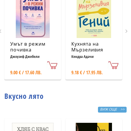
Умът в режим
Кухнята на
почивка
Мързеливия
гений
Джоузеф Джебели
Кендра Адачи
9.00 € / 17.60 ЛВ.
9.18 € / 17.95 ЛВ.
Вкусно лято
ВИЖ ОЩЕ >>