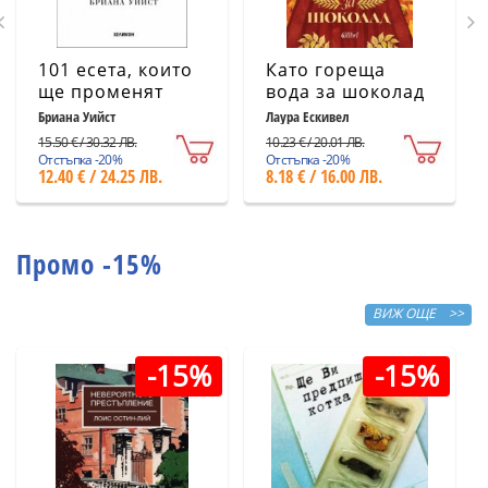
101 есета, които
Като гореща
ще променят
вода за шоколад
начина ви на
(ново издание)
Бриана Уийст
Лаура Ескивел
мислене
15.50 € / 30.32 ЛВ.
10.23 € / 20.01 ЛВ.
Отстъпка -20%
Отстъпка -20%
12.40 € / 24.25 ЛВ.
8.18 € / 16.00 ЛВ.
Промо -15%
ВИЖ ОЩЕ >>
-15%
-15%