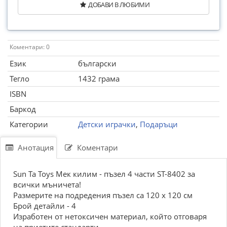
ДОБАВИ В ЛЮБИМИ
Коментари: 0
Език
български
Тегло
1432 грама
ISBN
Баркод
Категории
Детски играчки
,
Подаръци
Анотация
Коментари
Sun Ta Toys Мек килим - пъзел 4 части ST-8402 за
всички мъничета!
Размерите на подредения пъзел са 120 x 120 см
Брой детайли - 4
Изработен от нетоксичен материал, който отговаря