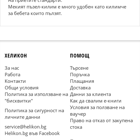
на приетите стандарти.
Мекият пъзел-килим е много удобен като килимче
за бебета които пълзят.
ХЕЛИКОН
ПОМОЩ
За нас
Търсене
Работа
Поръчка
Контакти
Плащания
Общи условия
Доставка
Политика за използване на
Данни за клиента
"бисквитки"
Как да свалим е-книги
Условия за ползване на
Политика за сигурност на
ваучер
личните данни
Право на отказ от закупена
service@helikon.bg
стока
Helikon.bg във Facebook