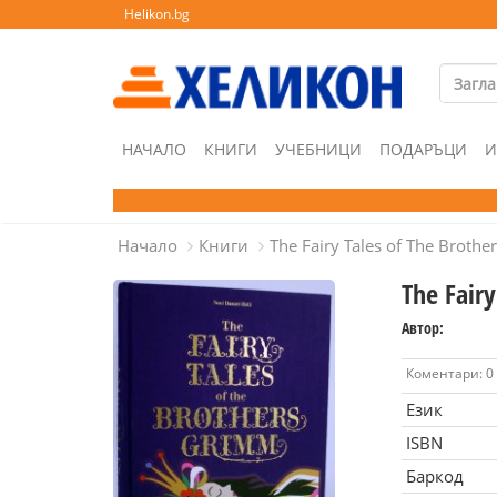
Helikon.bg
НАЧАЛО
КНИГИ
УЧЕБНИЦИ
ПОДАРЪЦИ
И
Начало
Книги
The Fairy Tales of The Broth
The Fair
Автор:
Коментари: 0
Език
ISBN
Баркод