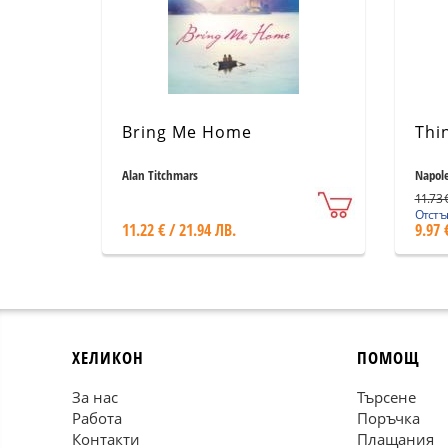
Bring Me Home
Thi
Alan Titchmars
Napole
11.73 €
Отстъп
11.22 € / 21.94 ЛВ.
9.97 
ХЕЛИКОН
ПОМОЩ
За нас
Търсене
Работа
Поръчка
Контакти
Плащания