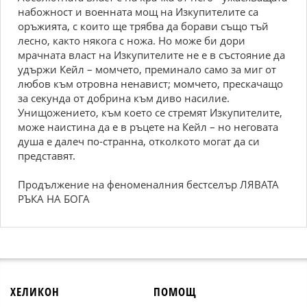
набожност и военната мощ на Изкупителите са
оръжията, с които ще трябва да борави също тъй
лесно, както някога с ножа. Но може би дори
мрачната власт на Изкупителите не е в състояние да
удържи Кейл – момчето, преминало само за миг от
любов към отровна ненавист; момчето, прескачащо
за секунда от добрина към диво насилие.
Унищожението, към което се стремят Изкупителите,
може наистина да е в ръцете на Кейл – но неговата
душа е далеч по-странна, отколкото могат да си
представят.
Продължение на феноменалния бестселър ЛЯВАТА
РЪКА НА БОГА
ХЕЛИКОН
ПОМОЩ