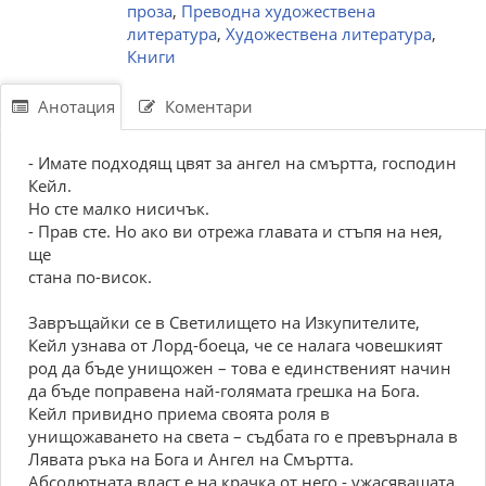
проза
,
Преводна художествена
литература
,
Художествена литература
,
Книги
Анотация
Коментари
- Имате подходящ цвят за ангел на смъртта, господин
Кейл.
Но сте малко нисичък.
- Прав сте. Но ако ви отрежа главата и стъпя на нея,
ще
стана по-висок.
Завръщайки се в Светилището на Изкупителите,
Кейл узнава от Лорд-боеца, че се налага човешкият
род да бъде унищожен – това е единственият начин
да бъде поправена най-голямата грешка на Бога.
Кейл привидно приема своята роля в
унищожаването на света – съдбата го е превърнала в
Лявата ръка на Бога и Ангел на Смъртта.
Абсолютната власт е на крачка от него - ужасяващата