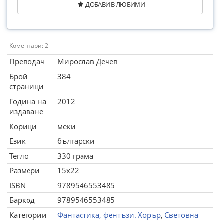
ДОБАВИ В ЛЮБИМИ
Коментари: 2
Преводач
Мирослав Дечев
Брой
384
страници
Година на
2012
издаване
Корици
меки
Език
български
Тегло
330 грама
Размери
15x22
ISBN
9789546553485
Баркод
9789546553485
Категории
Фантастика, фентъзи. Хорър
,
Световна