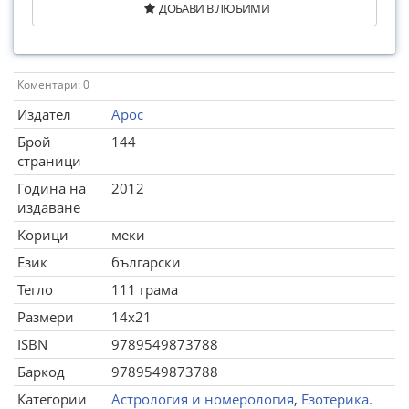
ДОБАВИ В ЛЮБИМИ
Коментари: 0
Издател
Арос
Брой
144
страници
Година на
2012
издаване
Корици
меки
Език
български
Тегло
111 грама
Размери
14x21
ISBN
9789549873788
Баркод
9789549873788
Категории
Астрология и номерология
,
Езотерика.