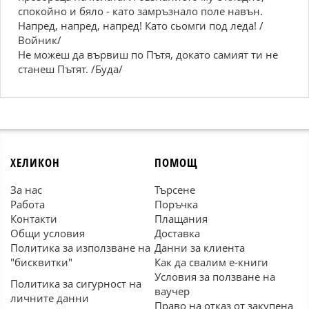
спокойно и бяло - като замръзнало поле навън.
Напред, напред, напред! Като сьомги под леда! /
Войник/
Не можеш да вървиш по Пътя, докато самият ти не
станеш Пътят. /Буда/
ХЕЛИКОН
ПОМОЩ
За нас
Търсене
Работа
Поръчка
Контакти
Плащания
Общи условия
Доставка
Политика за използване на
Данни за клиента
"бисквитки"
Как да свалим е-книги
Условия за ползване на
Политика за сигурност на
ваучер
личните данни
Право на отказ от закупена