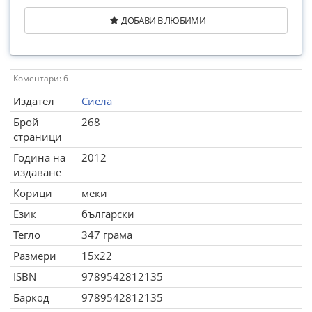
ДОБАВИ В ЛЮБИМИ
Коментари: 6
Издател
Сиела
Брой
268
страници
Година на
2012
издаване
Корици
меки
Език
български
Тегло
347 грама
Размери
15x22
ISBN
9789542812135
Баркод
9789542812135