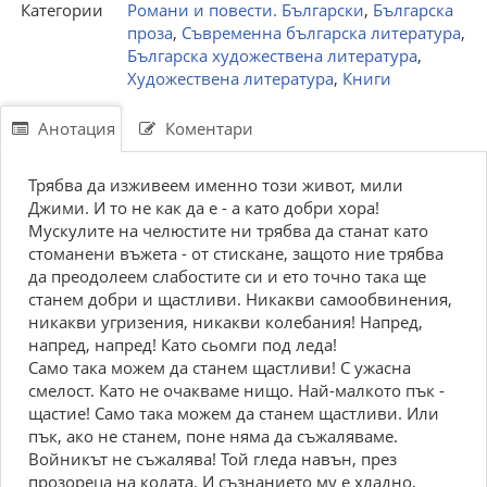
Категории
Романи и повести. Български
,
Българска
проза
,
Съвременна българска литература
,
Българска художествена литература
,
Художествена литература
,
Книги
Анотация
Коментари
Трябва да изживеем именно този живот, мили
Джими. И то не как да е - а като добри хора!
Мускулите на челюстите ни трябва да станат като
стоманени въжета - от стискане, защото ние трябва
да преодолеем слабостите си и ето точно така ще
станем добри и щастливи. Никакви самообвинения,
никакви угризения, никакви колебания! Напред,
напред, напред! Като сьомги под леда!
Само така можем да станем щастливи! С ужасна
смелост. Като не очакваме нищо. Най-малкото пък -
щастие! Само така можем да станем щастливи. Или
пък, ако не станем, поне няма да съжаляваме.
Войникът не съжалява! Той гледа навън, през
прозореца на колата. И съзнанието му е хладно,