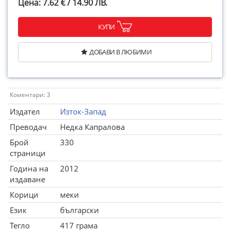
Цена: 7.62 € / 14.90 ЛВ.
КУПИ
ДОБАВИ В ЛЮБИМИ
Коментари: 3
Издател
Изток-Запад
Преводач
Недка Капралова
Брой
330
страници
Година на
2012
издаване
Корици
меки
Език
български
Тегло
417 грама