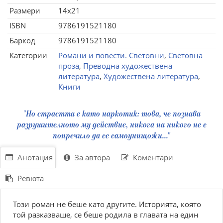
Размери
14x21
ISBN
9786191521180
Баркод
9786191521180
Категории
Романи и повести. Световни
,
Световна
проза
,
Преводна художествена
литература
,
Художествена литература
,
Книги
"Но страстта е като наркотик: това, че познава
разрушителното му действие, никога на никого не е
попречило да се самоунищожи..."
Анотация
За автора
Коментари
Ревюта
Този роман не беше като другите. Историята, която
той разказваше, се беше родила в главата на един