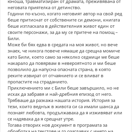
юноша, травматизиран от драмата, преживявана от
неговата приятелка от детинство.
Години по-късно, когато неговият автор на свой ред
беше притиснат от собствените си демони, книгата
беше изтласкала в действителния живот един от
своите персонажи, за да му се притече на помощ –
Били.
Може би бях едва в средата на моя живот, но вече
знаех, че никога повече нямаше да срещна момиче
като Били, което само за няколко седмици ме беше
накарало да повярвам в невероятното и ми беше
позволило да напусна опасната страна, в която
реките извират от отчаянието и се вливат в
пропастите на страданието.
Приключението ми с Били беше завършило, но не
исках да забравя и най-дребния епизод от него.
Трябваше да разкажа нашата история. История за
тези, които веднъж в живота си са имали шанса да
познаят любовта, продължаваха да я изживяват или
се надяваха да я срещнат утре.
Тогава отворих нов документ в програмата за
обработка на текстове и го озаглавих с името на