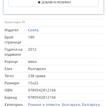
ДОБАВИ В ЛЮБИМИ
Коментари: 45
Издател
Сиела
Брой
180
страници
Година на
2012
издаване
Корици
меки
Език
български
Тегло
238 грама
Размери
15x22
ISBN
9789542812166
Баркод
9789542812166
Категории
Романи и повести. Български
,
Българска