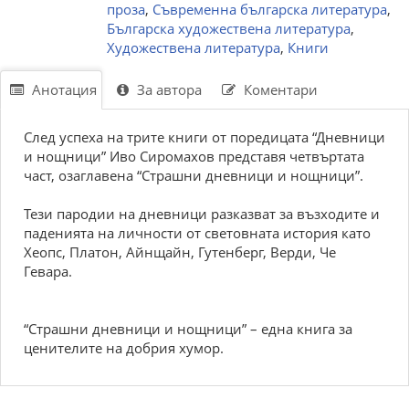
проза
,
Съвременна българска литература
,
Българска художествена литература
,
Художествена литература
,
Книги
Анотация
За автора
Коментари
След успеха на трите книги от поредицата “Дневници
и нощници” Иво Сиромахов представя четвъртата
част, озаглавена “Страшни дневници и нощници”.
Тези пародии на дневници разказват за възходите и
паденията на личности от световната история като
Хеопс, Платон, Айнщайн, Гутенберг, Верди, Че
Гевара.
“Страшни дневници и нощници” – една книга за
ценителите на добрия хумор.