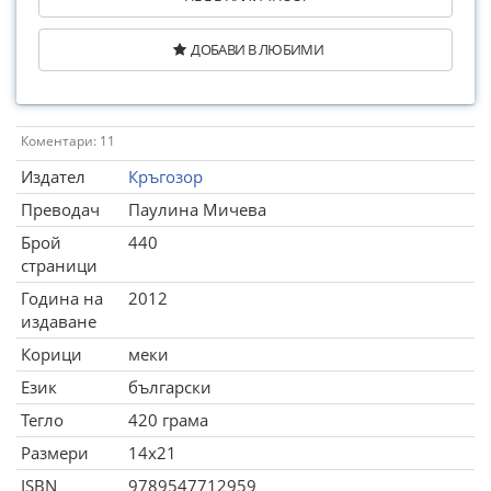
ДОБАВИ В ЛЮБИМИ
Коментари: 11
Издател
Кръгозор
Преводач
Паулина Мичева
Брой
440
страници
Година на
2012
издаване
Корици
меки
Език
български
Тегло
420 грама
Размери
14x21
ISBN
9789547712959