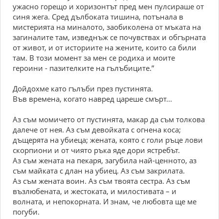
ужасно горещо и хоризонтът пред мен пулсираше от
синя жега. Сред дълбоката тишина, потънала в
мистерията на миналото, заобиколена от мъката на
загиналите там, изведнъж се почувствах и обгърната
от живот, и от историите на жените, които са били
там. В този момент за мен се родиха и моите
героини - пазителките на гълъбиците.”
Дойдохме като гълъби през пустинята.
Във времена, когато навред цареше смърт...
Аз съм момичето от пустинята, макар да съм толкова
далече от нея. Аз съм девойката с огнена коса;
дъщерята на убиеца; жената, която с голи ръце лови
скорпиони и от чиято ръка яде дори ястребът.
Аз съм жената на пекаря, загубила най-ценното, аз
съм майката с длан на убиец. Аз съм закрилата.
Аз съм жената воин. Аз съм твоята сестра. Аз съм
възлюбената, и жестоката, и милостивата – и
волната, и непокорната. И знам, че любовта ще ме
погуби.