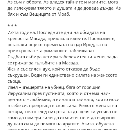
Аз съм любовта. Аз владея тайните и магиите, мога
да излекувам тялото и душата и да доведа дъжда. Аз
бях и съм Вещицата от Моаб.
* * *
73-та година. Последните дни на обсадата на
крепостта Масада, приютила юдеите. Провизиите,
останали още от времената на цар Ирод, са на
привършване, а римляните наближават.
Съдбата събира четири забележителни жени, за да
се грижат за гълъбите на Масада.
Жени със силен дух, който отказва да бъде
съкрушен. Води ги единствено силата на женското
сърце.
Йаел – дъщерята на убиец, бяга от горящия
Йерусалим през пустинята, която й отнема най-
ценното – любимия, а вината и тайната, които носи
в себе си, превръща в своя сила. Ревка е жената на
пекаря, която след смъртта на дъщеря си успява не
само да намери сили да отмъсти, но и да съхрани
душата си и да помага на другите. Азиза, обучена
като воин, крие своята същност и води таен живот –