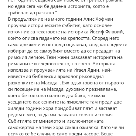
но едва сега ми бе дадена историята, която е
трябвало да разкажа.”
В продължение на много години Алис Хофман
проучва историческите събития, като основен
източник са текстовете на историка Йосиф Флавий,
който описва падането на крепостта. Според него
само две жени и пет деца оцеляват, след като юдеите
избират да се самоубият вместо да се предадат на
римския легион. Тези жени разказват историята на
римляните и следователно, на света. Авторката
използва и проучванията на Игаел Ядин, най-
известния библейски археолог ръководил
разкопките на Масада. „Бях вдъхновена от първото
си посещение на Масада, духовно преживяване,
което бе толкова силно и дълбоко, че имах
усещането как сенките на живелите там преди две
хиляди години хора придобиват плът и застават
редом с мен, за да ми разкажат своята история.
Събитията от миналото и изключителната
саможертва на тези хора сякаш оживяха. Като че ли
всичко се бе случило само преди часове. Беше