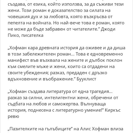
създава, от езика, който използва, за да съживи тези
жени. Този роман е доказателство за силата на
човешкия дух и за любовта, която възкръсва от
пепелта на войната. Но най-вече това е роман, която
не може да бъде забравен от читателите.” Джоди
Пико, писателка
„Хофман кара древната история да оживее и да диша
в този забележителен роман... Това е едновременно
манифест във възхвала на жените и дълбок поклон
към смелите мъже и жени, които са отдадени на
своите убеждения; разказ, предаден с дръзко
вдъхновение и въображение.” Бууклист
„Хофман създава литература от една трагедия...
разказ за силни, интелигентни жени, обречени от
съдбата на любов и саможертва. Вълнуваща
история, поднесена с литературно умение!” Киркъс
ревю
„Пазителките на гълъбиците” на Алис Хофман влиза