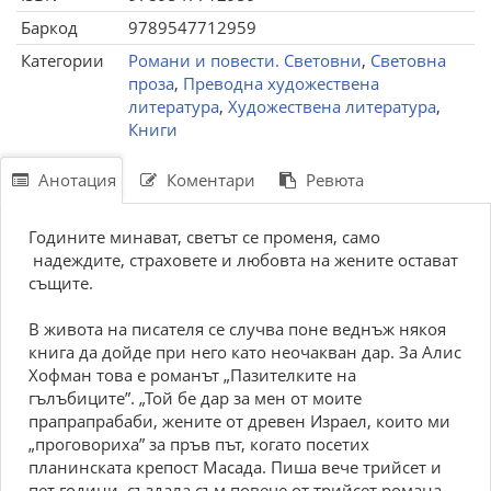
Баркод
9789547712959
Категории
Романи и повести. Световни
,
Световна
проза
,
Преводна художествена
литература
,
Художествена литература
,
Книги
Анотация
Коментари
Ревюта
Годините минават, светът се променя, само
надеждите, страховете и любовта на жените остават
същите.
В живота на писателя се случва поне веднъж някоя
книга да дойде при него като неочакван дар. За Алис
Хофман това е романът „Пазителките на
гълъбиците”. „Той бе дар за мен от моите
прапрапрабаби, жените от древен Израел, които ми
„проговориха” за пръв път, когато посетих
планинската крепост Масада. Пиша вече трийсет и
пет години, създала съм повече от трийсет романа,