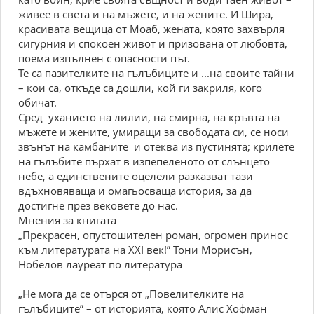
живее в света и на мъжете, и на жените. И Шира,
красивата вещица от Моаб, жената, която захвърля
сигурния и спокоен живот и призована от любовта,
поема изпълнен с опасности път.
Те са пазителките на гълъбиците и ...на своите тайни
– кои са, откъде са дошли, кой ги закриля, кого
обичат.
Сред уханието на лилии, на смирна, на кръвта на
мъжете и жените, умиращи за свободата си, се носи
звънът на камбаните и отеква из пустинята; крилете
на гълъбите пърхат в изпепеленото от слънцето
небе, а единствените оцелели разказват тази
вдъхновяваща и омагьосваща история, за да
достигне през вековете до нас.
Мнения за книгата
„Прекрасен, опустошителен роман, огромен принос
към литературата на XXI век!” Тони Морисън,
Нобелов лауреат по литература
„Не мога да се отърся от „Повелителките на
гълъбиците” – от историята, която Алис Хофман