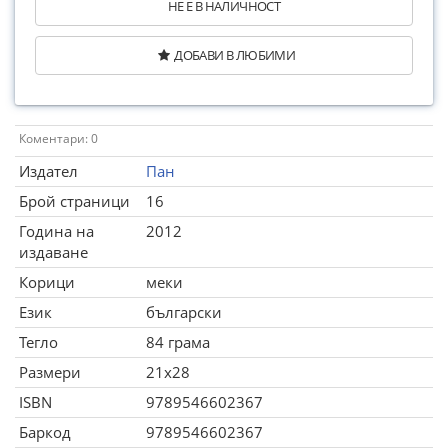
НЕ Е В НАЛИЧНОСТ
ДОБАВИ В ЛЮБИМИ
Коментари: 0
Издател
Пан
Брой страници
16
Година на
2012
издаване
Корици
меки
Език
български
Тегло
84 грама
Размери
21x28
ISBN
9789546602367
Баркод
9789546602367