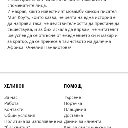
споменатите лица.
И накрая, както известният мозамбикански писател
Мия Коуту, който казва, че целта на една история е
да направи така, че действителността да престане да
съществува, и аз бих искала да вярвам, че читателят
ще успее да се откъсне от ежедневието си и макар и
за кратко, да се пренесе в тайнството на далечна
Африка. /Анелия Панайотова/
ХЕЛИКОН
ПОМОЩ
За нас
Търсене
Работа
Поръчка
Контакти
Плащания
Общи условия
Доставка
Политика за използване на
Данни за клиента
"бисквитки"
Как да свалим е-книги