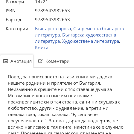
Размери
14x21
ISBN
9789543982653
Баркод
9789543982653
Категории
Българска проза
,
Съвременна българска
литература
,
Българска художествена
литература
,
Художествена литература
,
Книги
Анотация
Коментари
Повод за написването на тази книга ми дадоха
нашите роднини и приятели от България.
Неизменно в срещите ни с тях ставаше дума за
Мозамбик и когато ние им описвахме
преживелиците си в тая страна, едни ни слушаха с
любопитство, други - с удивление, а трети ни
гледаха така, сякаш казваха: "Е, сега вече
преувеличавате!". Затова, държа да подчертая, че
всичко написано в тая книга, наистина се е случило
с нас. Променени са само някои от имената на