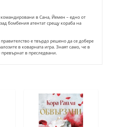
 командировани в Сана, Йемен – едно от
 зад бомбения атентат срещу кораба на
 правителство е твърдо решено да се добере
алозите в коварната игра. Знаят само, че в
е превърнат в преследвани.