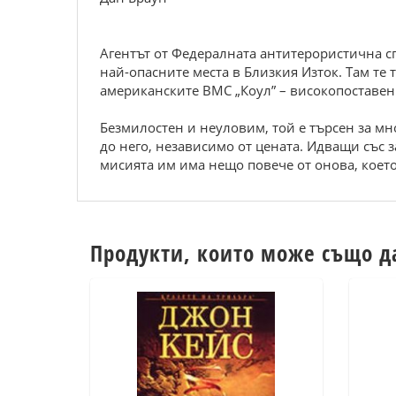
Агентът от Федералната антитерористична с
най-опасните места в Близкия Изток. Там те
американските ВМС „Коул” – високопоставен 
Безмилостен и неуловим, той е търсен за мн
до него, независимо от цената. Идващи със з
мисията им има нещо повече от онова, което 
Продукти, които може също д