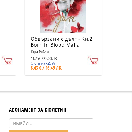
Обвързани с дълг - Кн.2
Born in Blood Mafia
Chronicles
Кора Райли
11.25 € / 22.00 ЛВ.
Отстъпка - 25 %
8.43 € / 16.49 ЛВ.
АБОНАМЕНТ ЗА БЮЛЕТИН