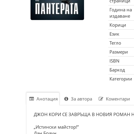
страници
Година на
издаване
Корици
Език
Тегло
Размери
ISBN
Баркод
Категории
Анотация
За автора
Коментари
ДЖОН КОРИ СЕ ЗАВРЪЩА В НОВИЯ РОМАН 
„Истински майстор!”
Дан Браун