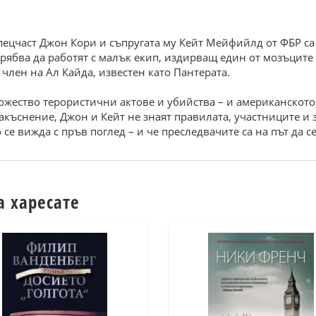
пецчаст Джон Кори и съпругата му Кейт Мейфийлд от ФБР са
 трябва да работят с малък екип, издирващ един от мозъците
член на Ал Кайда, известен като Пантерата.
ожество терористични актове и убийства – и американското
акъснение, Джон и Кейт не знаят правилата, участниците и з
се вижда с пръв поглед – и че преследвачите са на път да с
а харесате