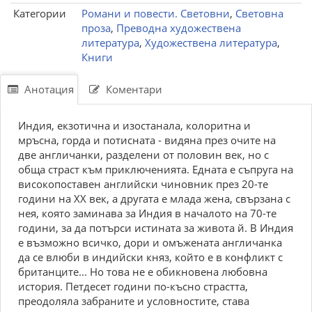
Категории
Романи и повести. Световни
,
Световна
проза
,
Преводна художествена
литература
,
Художествена литература
,
Книги
Анотация
Коментари
Индия, екзотична и изостанала, колоритна и
мръсна, горда и потисната - видяна през очите на
две англичанки, разделени от половин век, но с
обща страст към приключенията. Едната е съпруга на
високопоставен английски чиновник през 20-те
години на ХХ век, а другата е млада жена, свързана с
нея, която заминава за Индия в началото на 70-те
години, за да потърси истината за живота й. В Индия
е възможно всичко, дори и омъжената англичанка
да се влюби в индийски княз, който е в конфликт с
британците... Но това не е обикновена любовна
история. Петдесет години по-късно страстта,
преодоляла забраните и условностите, става