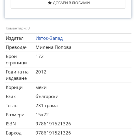
ДОБАВИ В ЛЮБИМИ
Коментари: 0
Издател
Изток-Запад
Преводач
Милена Попова
Брой
172
страници
Година на
2012
издаване
Корици
меки
Език
български
Тегло
231 грама
Размери
15x22
ISBN
9786191521326
Баркод
9786191521326