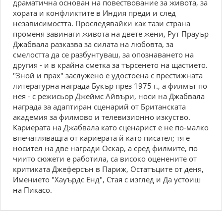
драматична основан на повествование за живота, за
хората и конфликтите в Индия преди и след
независимостта. Проследявайки как тази страна
променя завинаги живота на двете жени, Рут Прауър
Джабвала разказва за силата на любовта, за
смелостта да се разбунтуваш, за опознаването на
другия - и в крайна сметка за търсенето на щастието.
"Зной и прах" заслужено е удостоена с престижната
литературна награда Букър през 1975 г., а филмът по
нея - с режисьор Джеймс Айвъри, носи на Джабвала
награда за адаптиран сценарий от Британската
академия за филмово и телевизионно изкуство.
Кариерата на Джабвала като сценарист е не по-малко
впечатляващга от кариерата й като писател; тя е
носител на две награди Оскар, а сред филмите, по
чиито сюжети е работила, са високо оценените от
критиката Джеферсън в Париж, Остатъците от деня,
Имението "Хауърдс Енд", Стая с изглед и Да устоиш
на Пикасо.