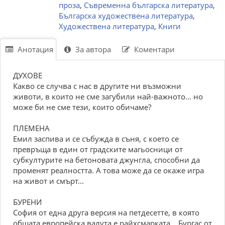
проза
,
Съвременна българска литература
,
Българска художествена литература
,
Художествена литература
,
Книги
Анотация
За автора
Коментари
ДУХОВЕ
Какво се случва с нас в другите ни възможни
животи, в които не сме загубили най-важното... но
може би не сме тези, които обичаме?
ПЛЕМЕНА
Емил заспива и се събужда в съня, с което се
превръща в един от градските магьосници от
субкултурите на бетоновата джунгла, способни да
променят реалността. А това може да се окаже игра
на живот и смърт...
БУРЕНИ
София от една друга версия на петдесетте, в която
общата европейска валута е райхсмарката... Бургас от