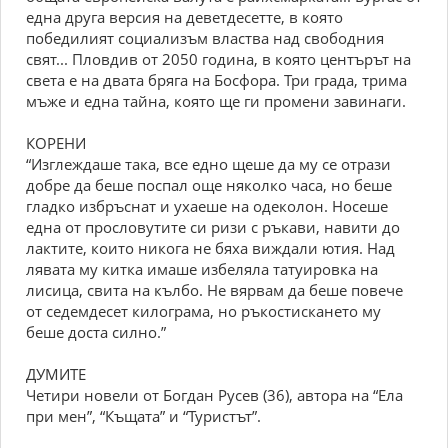
една друга версия на деветдесетте, в която
победилият социализъм властва над свободния
свят... Пловдив от 2050 година, в която центърът на
света е на двата бряга на Босфора. Три града, трима
мъже и една тайна, която ще ги промени завинаги.
КОРЕНИ
“Изглеждаше така, все едно щеше да му се отрази
добре да беше поспал още няколко часа, но беше
гладко избръснат и ухаеше на одеколон. Носеше
една от прословутите си ризи с ръкави, навити до
лактите, които никога не бяха виждали ютия. Над
лявата му китка имаше избеляла татуировка на
лисица, свита на кълбо. Не вярвам да беше повече
от седемдесет килограма, но ръкостискането му
беше доста силно.”
ДУМИТЕ
Четири новели от Богдан Русев (36), автора на “Ела
при мен”, “Къщата” и “Туристът”.