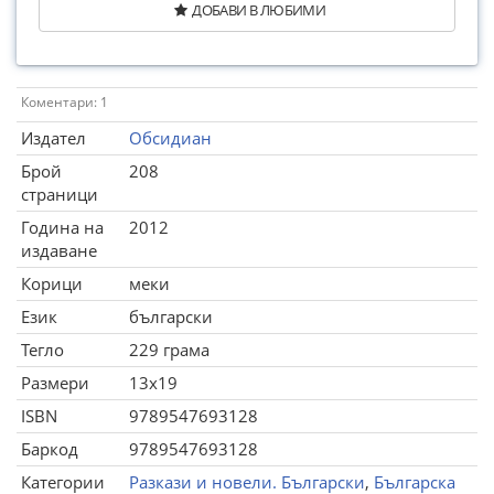
ДОБАВИ В ЛЮБИМИ
Коментари: 1
Издател
Обсидиан
Брой
208
страници
Година на
2012
издаване
Корици
меки
Език
български
Тегло
229 грама
Размери
13x19
ISBN
9789547693128
Баркод
9789547693128
Категории
Разкази и новели. Български
,
Българска