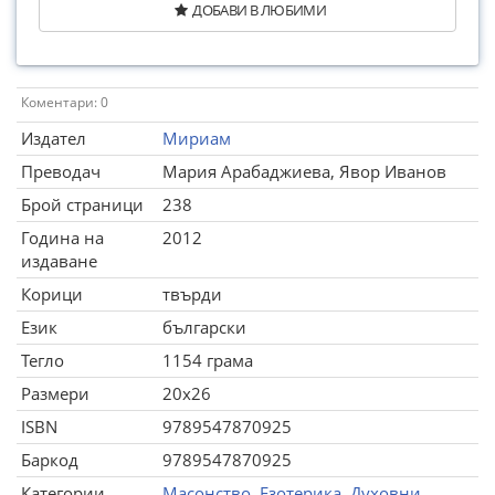
ДОБАВИ В ЛЮБИМИ
Коментари: 0
Издател
Мириам
Преводач
Мария Арабаджиева, Явор Иванов
Брой страници
238
Година на
2012
издаване
Корици
твърди
Език
български
Тегло
1154 грама
Размери
20x26
ISBN
9789547870925
Баркод
9789547870925
Категории
Масонство
,
Езотерика. Духовни