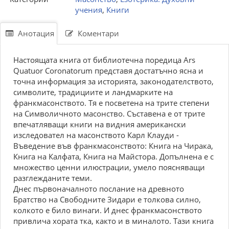
учения
,
Книги
Анотация
Коментари
Настоящата книга от библиотечна поредица Ars
Quatuor Coronatorum представя достатъчно ясна и
точна информация за историята, законодателството,
символите, традициите и ландмарките на
франкмасонството. Тя е посветена на трите степени
на Символичното масонство. Съставена е от трите
впечатляващи книги на видния американски
изследовател на масонството Карл Клауди -
Въведение във франкмасонството: Книга на Чирака,
Книга на Калфата, Книга на Майстора. Допълнена е с
множество ценни илюстрации, умело поясняващи
разглежданите теми.
Днес първоначалното послание на древното
Братство на Свободните Зидари е толкова силно,
колкото е било винаги. И днес франкмасонството
привлича хората тка, както и в миналото. Тази книга