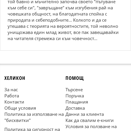
той бавно и мъчително започва своето "пътуване
към себе си", "завръщане" към изгубения рай на
човешката общност, на благодатната спойка с
природата и себеподобните... Колкото и да се
утешава с теорията на вероятностите, той неволно
унищожава един млад живот, все пак завещавайки
на читателя стремежа си към човечност...
ХЕЛИКОН
ПОМОЩ
За нас
Търсене
Работа
Поръчка
Контакти
Плащания
Общи условия
Доставка
Политика за използване на
Данни за клиента
"бисквитки"
Как да свалим е-книги
Условия за ползване на
Политика за сигурност на