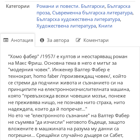
Категории
Романи и повести. Български
,
Българска
проза
,
Съвременна българска литература
,
Българска художествена литература
,
Художествена литература
,
Книги
Анотация
За автора
Коментари
"Хомо фабер" /1957/ е култов и неостаряващ роман
на Макс Фриш. Основна тема в него е митът за
"модерния човек". Инженер Валтер Фабер е
технократ, homo faber /произвеждащ човек/, който
се стреми да подчини живота и съзнанието си на
принципите на електронноизчислителната машина,
която "превъзхожда всеки човешки мозък, понеже
не преживява нищо, не познава нито страха, нито
надеждата, които да й попречат..."
Но ето че "електронното съзнание" на Валтер Фабер
не съумява "да изчисли" неговото бъдеще, защото
вложените в машжината на разума му данни са
погрешни... Срещайки случайно дъщеря си Сабет,