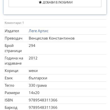
ДОБАВИ В ЛЮБИМИ
Коментари: 1
Издател
Леге Артис
Преводач
Венцеслав Константинов
Брой
294
страници
Година на
2012
издаване
Корици
меки
Език
български
Тегло
330 грама
Размери
14x20
ISBN
9789548311366
Баркод
9789548311366