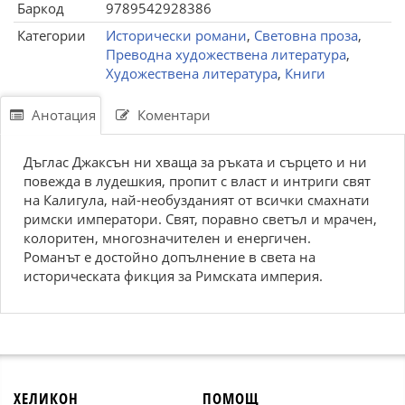
Баркод
9789542928386
Категории
Исторически романи
,
Световна проза
,
Преводна художествена литература
,
Художествена литература
,
Книги
Анотация
Коментари
Дъглас Джаксън ни хваща за ръката и сърцето и ни
повежда в лудешкия, пропит с власт и интриги свят
на Калигула, най-необузданият от всички смахнати
римски императори. Свят, поравно светъл и мрачен,
колоритен, многозначителен и енергичен.
Романът е достойно допълнение в света на
историческата фикция за Римската империя.
ХЕЛИКОН
ПОМОЩ