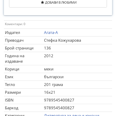
ДОБАВИ В ЛЮБИМИ
Коментари: 0
Издател
Агата-А
Преводач
Стефка Кожухарова
Брой страници
136
Година на
2012
издаване
Корици
меки
Език
български
Тегло
201 грама
Размери
16x21
ISBN
9789545400827
Баркод
9789545400827
Категории
Литература за деца и юноши
,