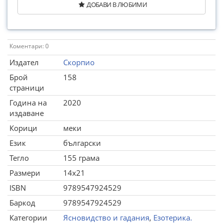
ДОБАВИ В ЛЮБИМИ
Коментари: 0
Издател
Скорпио
Брой
158
страници
Година на
2020
издаване
Корици
меки
Език
български
Тегло
155 грама
Размери
14x21
ISBN
9789547924529
Баркод
9789547924529
Категории
Ясновидство и гадания
,
Езотерика.