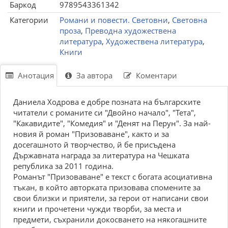
Баркод
9789543361342
Категории
Романи и повести. Световни
,
Световна
проза
,
Преводна художествена
литература
,
Художествена литература
,
Книги
Анотация
За автора
Коментари
Даниела Ходрова е добре позната на българските
читатели с романите си "Двойно начало", "Тета",
"Какавидите", "Комедия" и "Денят на Перун". За най-
новия й роман "Призоваване", както и за
досегашното й творчество, й бе присъдена
Държавната награда за литература на Чешката
република за 2011 година.
Романът "Призоваване" е текст с богата асоциативна
тъкан, в който авторката призовава спомените за
свои близки и приятели, за герои от написани свои
книги и прочетени чужди творби, за места и
предмети, съхранили докосването на някогашните