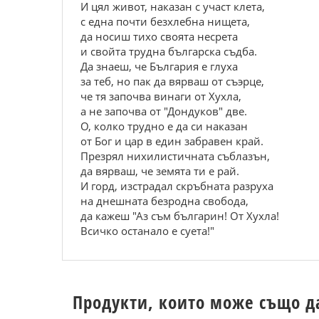
И цял живот, наказан с участ клета,
с една почти безхлебна нищета,
да носиш тихо своята несрета
и свойта трудна българска съдба.
Да знаеш, че България е глуха
за теб, но пак да вярваш от съэрце,
че тя започва винаги от Хухла,
а не започва от "Дондуков" две.
О, колко трудно е да си наказан
от Бог и цар в един забравен край.
Презрял нихилистичната съблазън,
да вярваш, че земята ти е рай.
И горд, изстрадал скръбната разруха
на днешната безродна свобода,
да кажеш "Аз съм българин! От Хухла!
Всичко останало е суета!"
Продукти, които може също д