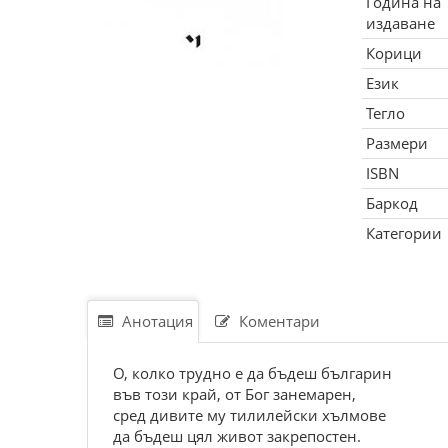
Година на
издаване
Корици
Език
Тегло
Размери
ISBN
Баркод
Категории
Анотация
Коментари
О, колко трудно е да бъдеш българин
във този край, от Бог занемарен,
сред дивите му тилилейски хълмове
да бъдеш цял живот закрепостен.