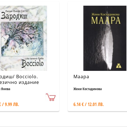
одиш/ Bocciolo.
Маара
езично издание
 Янева
Жени Костадинова
€ / 9.99 ЛВ.
6.14 € / 12.01 ЛВ.