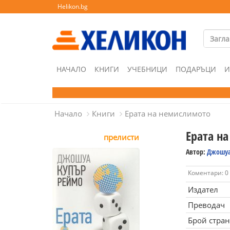
Helikon.bg
НАЧАЛО
КНИГИ
УЧЕБНИЦИ
ПОДАРЪЦИ
И
Начало
Книги
Ерата на немислимото
Ерата н
прелисти
Автор:
Джошуа
Коментари: 0
Издател
Преводач
Брой стра