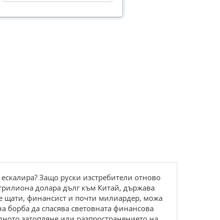
 ескалира? Защо руски изстребители отново
 трилиона долара дълг към Китай, държава
те щати, финансист и почти милиардер, можа
тна борба да спасява световната финансова
алното затопляне или разпространението на