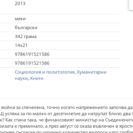
2013
меки
български
342 грама
14x21
9786191521586
9786191521586
Социология и политология
,
Хуманитарни
науки
,
Книги
 война за спечелена, точно когато напрежението започва да
Щ успяха за по-малко от десетилетие да натрупат близо два
ек? Как стана така, че финансовият министър на Съединени
кризата е преминало, а през август се оказа въвлечен в ярос
остигнем съгласие по огромно количество въпроси като глоб