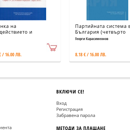
нка на
Партийната система 
действието и
България (четвърто
действие на оценката
преработено и
Георги Карасимеонов
допълнено издание)
€ / 16.00 ЛВ.
8.18 € / 16.00 ЛВ.
ВКЛЮЧИ СЕ!
Вход
Регистрация
Забравена парола
иента
МЕТОДИ ЗА ПЛАЩАНЕ