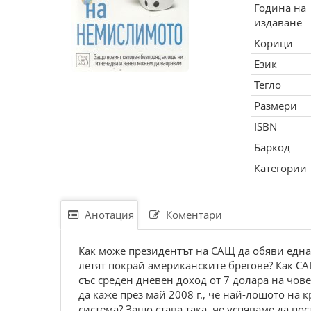
Година на
издаване
Корици
Език
Тегло
Размери
ISBN
Баркод
Категории
Анотация
Коментари
Как може президентът на САЩ да обяви една
летят покрай американските брегове? Как СА
със среден дневен доход от 7 долара на чов
да каже през май 2008 г., че най-лошото на 
система? Защо става така, че успяваме да п