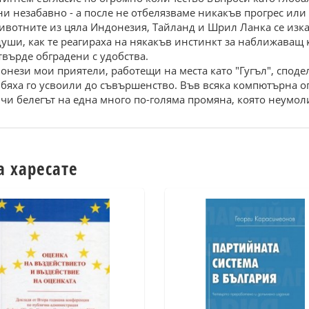
и незабавно - а после не отбелязваме никакъв прогрес или
 животните из цяла Индонезия, Тайланд и Шрил Ланка се из
уши, как те реагираха на някакъв инстинкт за наближаващ к
твърде обградени с удобства.
 онези мои приятели, работещи на места като "Гугъл", споде
, бяха го усвоили до съвършенство. Във всяка компютърна о
чи белегът на една много по-голяма промяна, която неумол
а харесате