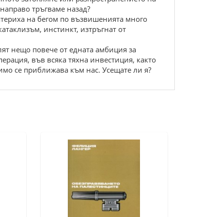
 направо тръгваме назад?
катериха на бегом по възвишенията много
атаклизъм, инстинкт, изтръгнат от
лят нещо повече от едната амбиция за
перация, във всяка тяхна инвестиция, както
имо се приближава към нас. Усещате ли я?