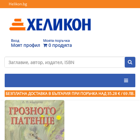
Helikon.bg
Вход
Моята поръчка
Моят профил
0 продукта
БЕЗПЛАТНА ДОСТАВКА В БЪЛГАРИЯ ПРИ ПОРЪЧКА
НАД 35.28 € / 69 ЛВ.