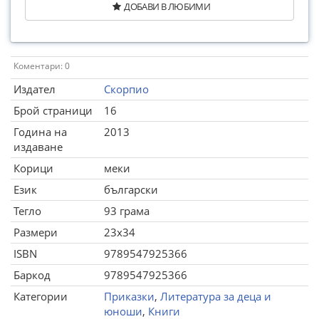
ДОБАВИ В ЛЮБИМИ
Коментари: 0
Издател
Скорпио
Брой страници
16
Година на
2013
издаване
Корици
меки
Език
български
Тегло
93 грама
Размери
23x34
ISBN
9789547925366
Баркод
9789547925366
Категории
Приказки
,
Литература за деца и
юноши
,
Книги