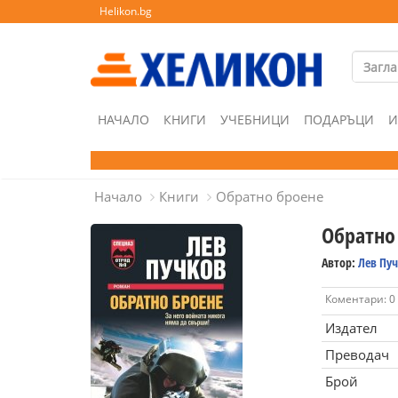
Helikon.bg
НАЧАЛО
КНИГИ
УЧЕБНИЦИ
ПОДАРЪЦИ
И
Начало
Книги
Обратно броене
Обратно
Автор:
Лев Пу
Коментари: 0
Издател
Преводач
Брой