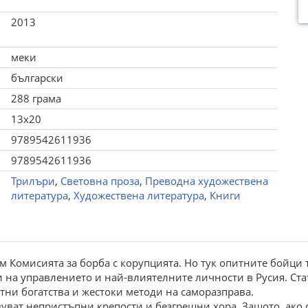
2013
меки
български
288 грама
13x20
9789542611936
9789542611936
Трилъри
,
Световна проза
,
Преводна художествена
литература
,
Художествена литература
,
Книги
 Комисията за борба с корупцията. Но тук опитните бойци 
и на управлението и най-влиятелните личности в Русия. Ста
етни богатства и жестоки методи на саморазправа.
уват непристъпни крепости и безгрешни хора. Защото, ако с