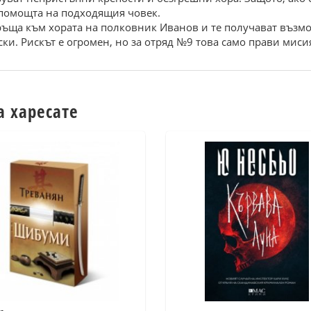
 помощта на подходящия човек.
ръща към хората на полковник Иванов и те получават възмо
ски. Рискът е огромен, но за отряд №9 това само прави мис
а харесате