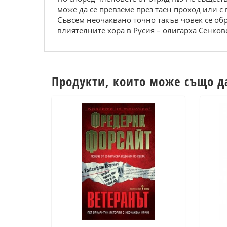
може да се превземе през таен проход или с
Съвсем неочаквано точно такъв човек се об
влиятелните хора в Русия – олигарха Сенков
Продукти, които може също д