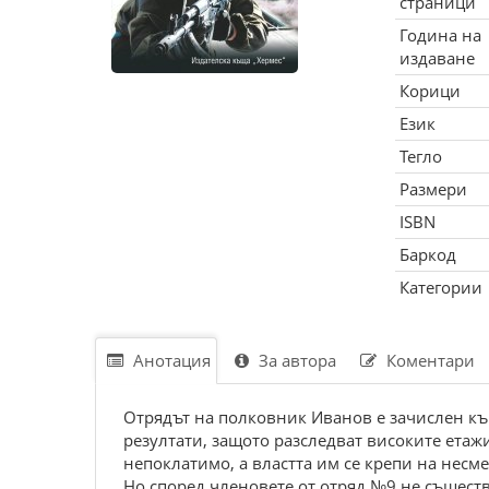
страници
Година на
издаване
Корици
Език
Тегло
Размери
ISBN
Баркод
Категории
Анотация
За автора
Коментари
Отрядът на полковник Иванов е зачислен към
резултати, защото разследват високите етаж
непоклатимо, а властта им се крепи на несм
Но според членовете от отряд №9 не съществ