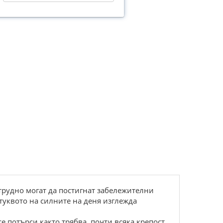
трудно могат да постигнат забележителни
туквото на силните на деня изглежда
е потърси както трябва, почти всяка крепост