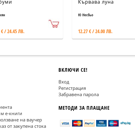
буми
Кървава луна
нян
Ю Несбьо
 € / 24.45 ЛВ.
12.27 € / 24.00 ЛВ.
ВКЛЮЧИ СЕ!
Вход
Регистрация
Забравена парола
иента
МЕТОДИ ЗА ПЛАЩАНЕ
им е-книги
ползване на ваучер
каз от закупена стока