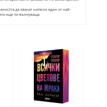
жността да хванат натясно един от най-
ията още по-вълнуваща.