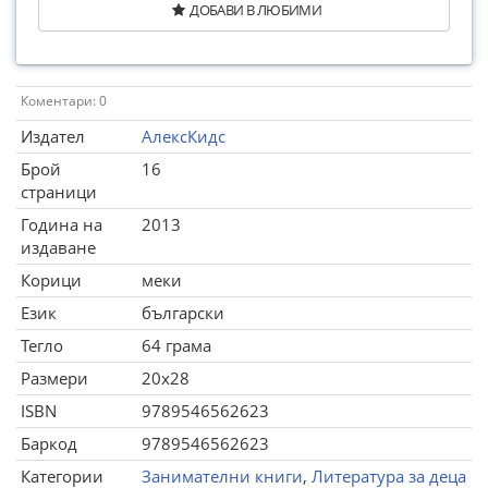
ДОБАВИ В ЛЮБИМИ
Коментари: 0
Издател
АлексКидс
Брой
16
страници
Година на
2013
издаване
Корици
меки
Език
български
Тегло
64 грама
Размери
20x28
ISBN
9789546562623
Баркод
9789546562623
Категории
Занимателни книги
,
Литература за деца