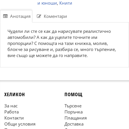
и юноши
,
Книги
Анотация
Коментари
Чудели ли сте се как да нарисувате реалистично
автомобили? А как да уцелите точните им
пропорции? С помощта на тази книжка, молив,
блокче за рисуване и, разбира се, много търпение,
вие също ще можете да го направите.
ХЕЛИКОН
ПОМОЩ
За нас
Търсене
Работа
Поръчка
Контакти
Плащания
Общи условия
Доставка