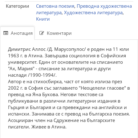
Категории
Световна поезия
,
Преводна художествена
литература
,
Художествена литература
,
Книги
Анотация
Коментари
Димитрис Аллос /Д. Марусопулос/ е роден на 11 юли
1963 г. в Атина. Завършва социология в Софийския
университет. Един от основателите на списанието
"Ах, Мария" - списание за литература и други
наслади /1990-1994/.
Автор е на стихосбирка, част от която излиза през
2002 г. в София със заглавието "Неоцелели гласове" в
превод на Яна Букова. Негови текстове са
публикувани в различни литературни издания в
Гърция и България и са превеждани на английски и
испански. Занимава се с превод на българска поезия.
Асоцииран член на Сдружение на българските
писатели. Живее в Атина.