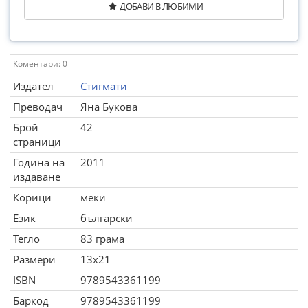
ДОБАВИ В ЛЮБИМИ
Коментари: 0
Издател
Стигмати
Преводач
Яна Букова
Брой
42
страници
Година на
2011
издаване
Корици
меки
Език
български
Тегло
83 грама
Размери
13x21
ISBN
9789543361199
Баркод
9789543361199