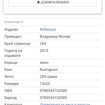
ДОБАВИ В ЛЮБИМИ
Коментари: 4
Издател
Millenium
Преводач
Владимир Молев
Брой страници
264
Година на
2013
издаване
Корици
меки
Език
български
Тегло
209 грама
Размери
13x20
ISBN
9789545152085
Баркод
9789545152085
Категории
Литература за деца и юноши
,