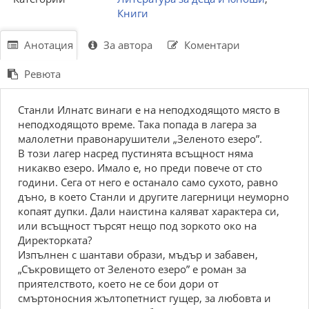
Книги
Анотация
За автора
Коментари
Ревюта
Станли Илнатс винаги е на неподходящото място в
неподходящото време. Така попада в лагера за
малолетни правонарушители „Зеленото езеро”.
В този лагер насред пустинята всъщност няма
никакво езеро. Имало е, но преди повече от сто
години. Сега от него е останало само сухото, равно
дъно, в което Станли и другите лагерници неуморно
копаят дупки. Дали наистина каляват характера си,
или всъщност търсят нещо под зоркото око на
Директорката?
Изпълнен с шантави образи, мъдър и забавен,
„Съкровището от Зеленото езеро” е роман за
приятелството, което не се бои дори от
смъртоносния жълтопетнист гущер, за любовта и