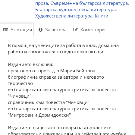
проза
,
Съвременна българска литература
,
Българска художествена литература
,
Художествена литература
,
Книги
Анотация
За автора
Коментари
В помощ на учениците за работа в клас, домашна
работа и самостоятелна подготовка вкъщи.
Изданието включва:
предговор от проф. д-р Мария Бейнова
биографична справка за автора и неговото
творчество
из българската литературна критика за повестта
"Чичовци"
справочник към повестта "Чичовци"
из българската литературна критика за повестта
"Митрофан и Дормидолски"
Изданието също така отговаря на държавните
образователни изисквания и на действащата учебна