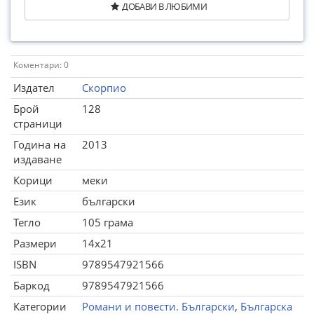
ДОБАВИ В ЛЮБИМИ
Коментари: 0
Издател
Скорпио
Брой
128
страници
Година на
2013
издаване
Корици
меки
Език
български
Тегло
105 грама
Размери
14x21
ISBN
9789547921566
Баркод
9789547921566
Категории
Романи и повести. Български
,
Българска