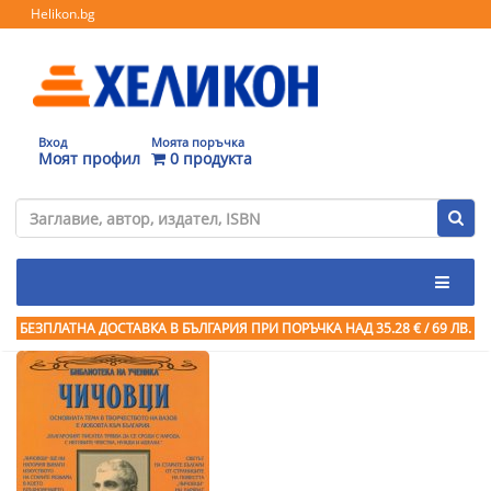
Helikon.bg
Вход
Моята поръчка
Моят профил
0 продукта
БЕЗПЛАТНА ДОСТАВКА В БЪЛГАРИЯ ПРИ ПОРЪЧКА
НАД 35.28 € / 69 ЛВ.