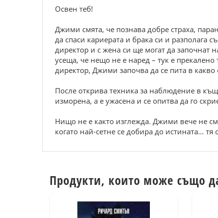
Освен теб!
Джими смята, че познава добре страха, паран
да спаси кариерата и брака си и разполага 
директор и с жена си ще могат да започнат на
усеща, че нещо не е наред – тук е прекалено
директор, Джими започва да се пита в какво 
После открива техника за наблюдение в къщат
изморена, а е ужасена и се опитва да го скри
Нищо не е както изглежда. Джими вече не см
когато най-сетне се добира до истината… тя 
Продукти, които може също д