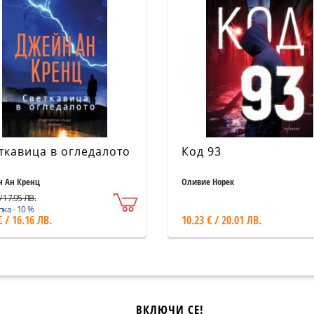
ткавица в огледалото
Код 93
 Ан Кренц
Оливие Норек
/ 17.95 ЛВ.
ка - 10 %
€ / 16.16 ЛВ.
10.23 € / 20.01 ЛВ.
ВКЛЮЧИ СЕ!