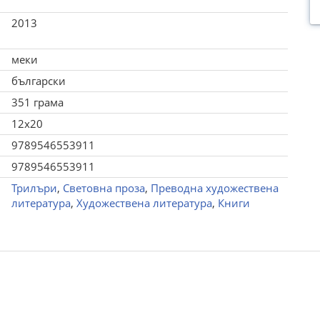
2013
меки
български
351 грама
12x20
9789546553911
9789546553911
Трилъри
,
Световна проза
,
Преводна художествена
литература
,
Художествена литература
,
Книги