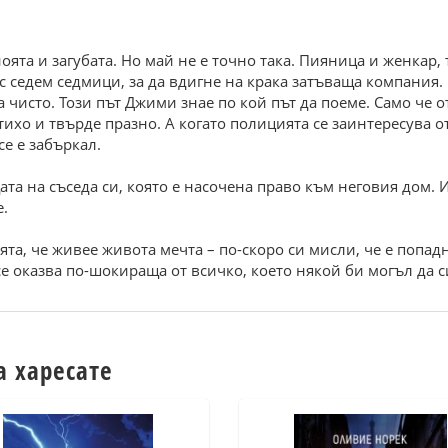
оята и загубата. Но май не е точно така. Пияница и женкар,
със седем седмици, за да вдигне на крака затъваща компания
 чисто. Този път Джими знае по кой път да поеме. Само че от
 тихо и твърде празно. А когато полицията се заинтересува
се е забъркал.
а на съседа си, която е насочена право към неговия дом. И
е.
ята, че живее живота мечта – по-скоро си мисли, че е поп
се оказва по-шокираща от всичко, което някой би могъл да с
а харесате