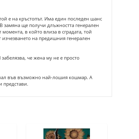
 той е на кръстопът. Има един последен шанс
. В замяна ще получи длъжността генерален
 момента, в който влиза в сградата, той
 от изчезването на предишния генерален
 забелязва, че жена му не е просто
аднал във възможно най-лошия кошмар. А
и представи.