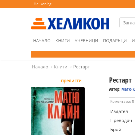
Helikon.bg
НАЧАЛО
КНИГИ
УЧЕБНИЦИ
ПОДАРЪЦИ
И
Начало
Книги
Рестарт
Рестарт
прелисти
Автор:
Матю К
Коментари: 0
Издател
Преводач
Брой