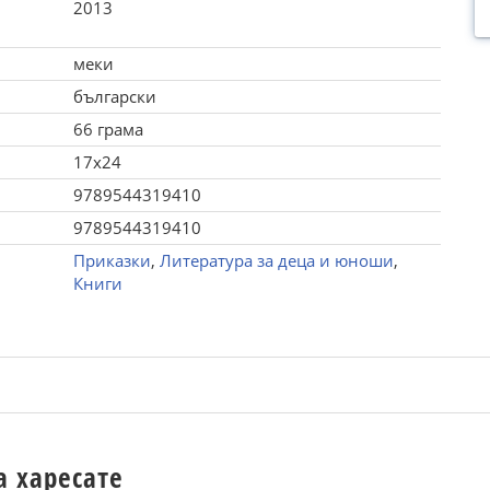
2013
меки
български
66 грама
17x24
9789544319410
9789544319410
Приказки
,
Литература за деца и юноши
,
Книги
а харесате