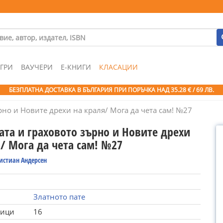
ГРИ
ВАУЧЕРИ
Е-КНИГИ
КЛАСАЦИИ
БЕЗПЛАТНА ДОСТАВКА В БЪЛГАРИЯ ПРИ ПОРЪЧКА
НАД 35.28 € / 69 ЛВ.
но и Новите дрехи на краля/ Мога да чета сам! №27
ата и граховото зърно и Новите дрехи
/ Мога да чета сам! №27
истиан Андерсен
Златното пате
ници
16