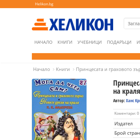
Helikon.bg
НАЧАЛО
КНИГИ
УЧЕБНИЦИ
ПОДАРЪЦИ
И
Начало
Книги
Принцесата и граховото зър
Принцес
на краля
Автор:
Ханс Кр
Коментари: 0
Издател
Брой стра