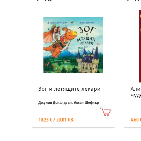
Зог и летящите лекари
Али
чуд
(об
Джулия Доналдсън; Аксел Шефлър
10.23 € / 20.01 ЛВ.
4.60 