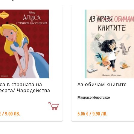
са в страната на
Аз обичам книгите
есата/ Чародейства
новено издание)
Мариахо Илюстрахо
€ / 9.00 ЛВ.
5.06 € / 9.90 ЛВ.