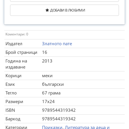
ДОБАВИ В ЛЮБИМИ
Коментари: 0
Издател
Златното пате
Брой страници
16
Година на
2013
издаване
Корици
меки
Език
български
Тегло
67 грама
Размери
17x24
ISBN
9789544319342
Баркод
9789544319342
Категории
Приказки
,
Литература за деца и