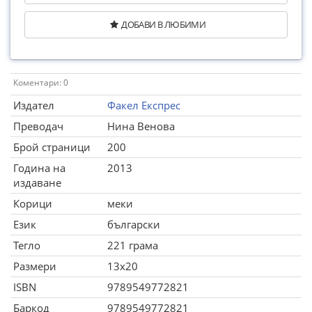
ДОБАВИ В ЛЮБИМИ
Коментари: 0
Издател
Факел Експрес
Преводач
Нина Венова
Брой страници
200
Година на
2013
издаване
Корици
меки
Език
български
Тегло
221 грама
Размери
13x20
ISBN
9789549772821
Баркод
9789549772821