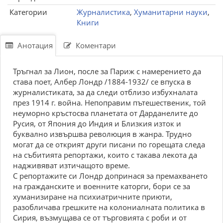
Категории
Журналистика
,
Хуманитарни науки
,
Книги
Анотация
Коментари
Тръгнал за Лион, после за Париж с намерението да
става поет, Албер Лондр /1884-1932/ се впуска в
журналистиката, за да следи отблизо избухналата
през 1914 г. война. Непоправим пътешественик, той
неуморно кръстосва планетата от Дарданелите до
Русия, от Япония до Индия и Близкия изток и
буквално извършва революция в жанра. Трудно
могат да се открият други писани по горещата следа
на събитията репортажи, които с такава лекота да
надживяват изтичащото време.
С репортажите си Лондр допринася за премахването
на гражданските и военните каторги, бори се за
хуманизиране на психиатричните приюти,
разобличава грешките на колониалната политика в
Сирия, възмущава се от търговията с роби и от