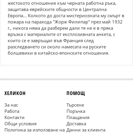
жестокото отношение към черната работна ръка,
защитава еврейските общности в Централна
Европа... Колкото до доста мистериозната му смърт в
пожара на парахода "Жорж Филипар" през май 1932
г., никога няма да разберем дали тя не е в пряка
връзка с материалите от експлозивната анкета, с
които се е завръщал във Франция след
разследването си около намесата на руските
болшевики в китайско-японските отношения.
ХЕЛИКОН
ПОМОЩ
За нас
Търсене
Работа
Поръчка
Контакти
Плащания
Общи условия
Доставка
Политика за използване на
Данни за клиента