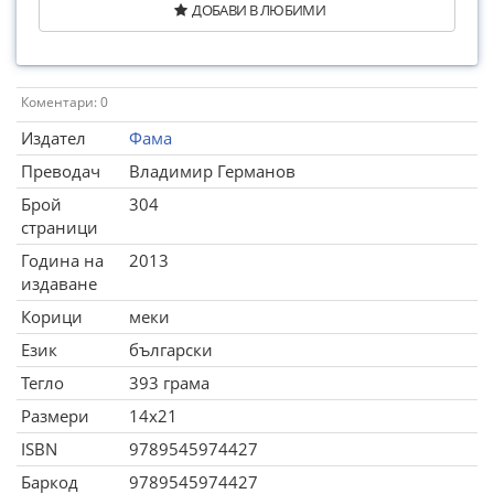
ДОБАВИ В ЛЮБИМИ
Коментари: 0
Издател
Фама
Преводач
Владимир Германов
Брой
304
страници
Година на
2013
издаване
Корици
меки
Език
български
Тегло
393 грама
Размери
14x21
ISBN
9789545974427
Баркод
9789545974427