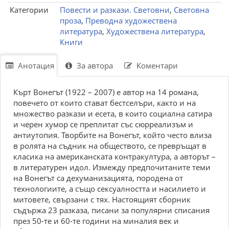
Категории
Повести и разкази. Световни
,
Световна
проза
,
Преводна художествена
литература
,
Художествена литература
,
Книги
Анотация
За автора
Коментари
Кърт Вонегът (1922 – 2007) е автор на 14 романа,
повечето от които стават бестселъри, както и на
множество разкази и есета, в които социална сатира
и черен хумор се преплитат със сюрреализъм и
антиутопия. Творбите на Вонегът, който често влиза
в ролята на съдник на обществото, се превръщат в
класика на американската контракултура, а авторът –
в литературен идол. Измежду предпочитаните теми
на Вонегът са дехуманизацията, породена от
технологиите, а също сексуалността и насилието и
митовете, свързани с тях. Настоящият сборник
съдържа 23 разказа, писани за популярни списания
през 50-те и 60-те години на миналия век и