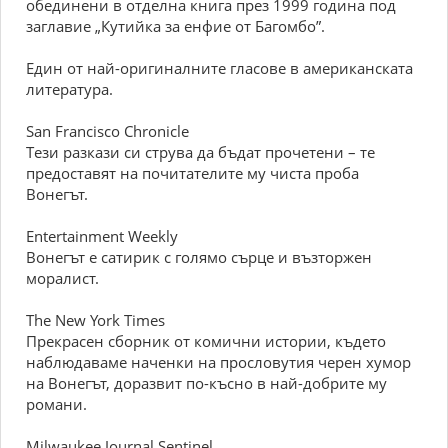
обединени в отделна книга през 1999 година под
заглавие „Кутийка за енфие от Багомбо”.
Един от най-оригиналните гласове в американската
литература.
San Francisco Chronicle
Tези разкази си струва да бъдат прочетени – те
предоставят на почитателите му чиста проба
Вонегът.
Entertainment Weekly
Вонегът е сатирик с голямо сърце и възторжен
моралист.
The New York Times
Прекрасен сборник от комични истории, където
наблюдаваме наченки на прословутия черен хумор
на Вонегът, доразвит по-късно в най-добрите му
романи.
Milwaukee Journal Sentinel