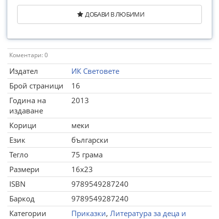
ДОБАВИ В ЛЮБИМИ
Коментари: 0
Издател
ИК Световете
Брой страници
16
Година на
2013
издаване
Корици
меки
Език
български
Тегло
75 грама
Размери
16x23
ISBN
9789549287240
Баркод
9789549287240
Категории
Приказки
,
Литература за деца и