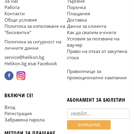
За нас
Търсене
Работа
Поръчка
Контакти
Плащания
Общи условия
Доставка
Политика за използване на
Данни за клиента
"бисквитки"
Как да свалим е-книги
Условия за ползване на
Политика за сигурност на
ваучер
личните данни
Право на отказ от закупена
service@helikon.bg
стока
Helikon.bg във Facebook
Правилници за
промоционални кампании
ВКЛЮЧИ СЕ!
АБОНАМЕНТ ЗА БЮЛЕТИН
Вход
Регистрация
Забравена парола
МЕТОДИ ЗА ПЛАЩАНЕ