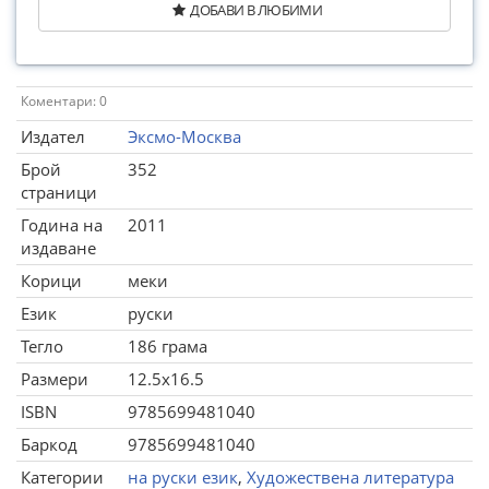
ДОБАВИ В ЛЮБИМИ
Коментари: 0
Издател
Эксмо-Москва
Брой
352
страници
Година на
2011
издаване
Корици
меки
Език
руски
Тегло
186 грама
Размери
12.5x16.5
ISBN
9785699481040
Баркод
9785699481040
Категории
на руски език
,
Художествена литература