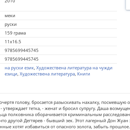
2010
меки
руски
159 грама
11x16.5
9785699445745
9785699445745
на руски език
,
Художествена литература на чужди
езици
,
Художествена литература
,
Книги
, очертя голову, бросается разыскивать нахалку, посмевшую 
 утверждает тетка, - женат и бросил супругу. Даша возмущен
ьца полковника оборачивается криминальным расследовани
, что другой Дегтярев - бывший зек. Этот лагерный Дон Жу
ные хотят избавиться от опасного золота, забыть прошлое.