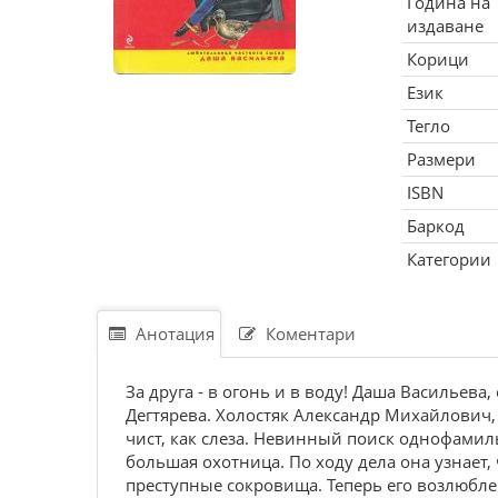
Година на
издаване
Корици
Език
Тегло
Размери
ISBN
Баркод
Категории
Анотация
Коментари
За друга - в огонь и в воду! Даша Васильева
Дегтярева. Холостяк Александр Михайлович, -
чист, как слеза. Невинный поиск однофамил
большая охотница. По ходу дела она узнает
преступные сокровища. Теперь его возлюблен