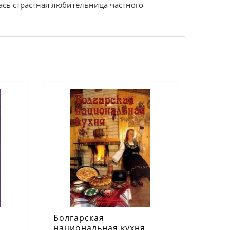
ась страстная любительница частного
Болгарская
национальная кухня