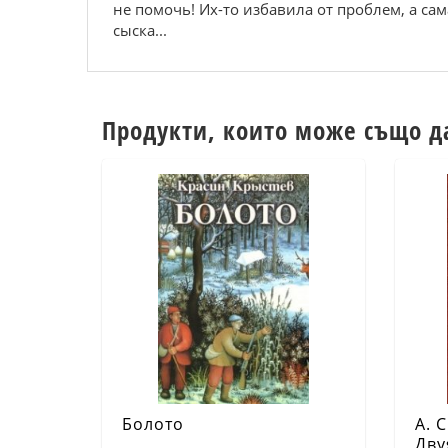
не помочь! Их-то избавила от проблем, а с
сыска...
Продукти, които може също д
Болото
А. 
Дву