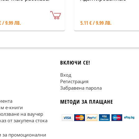
рассказы (Ниво: В1-С
€ / 9.99 ЛВ.
5.11 € / 9.99 ЛВ.
ВКЛЮЧИ СЕ!
Вход
Регистрация
Забравена парола
иента
МЕТОДИ ЗА ПЛАЩАНЕ
им е-книги
ползване на ваучер
каз от закупена стока
 за промоционални