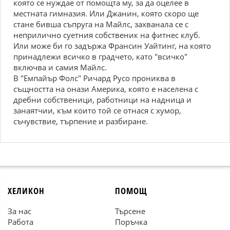
която се нуждае от помощта му, за да оцелее в
местната гимназия. Или Джанин, която скоро ще
стане бивша съпруга на Майлс, захванала се с
неприлично суетния собственик на фитнес клуб.
Или може би го задържа Франсин Уайтинг, на която
принадлежи всичко в градчето, като "всичко"
включва и самия Майлс.
В "Емпайър Фолс" Ричард Русо прониква в
същността на онази Америка, която е населена с
дребни собственици, работници на надница и
занаятчии, към които той се отнася с хумор,
съчувствие, търпение и разбиране.
ХЕЛИКОН
ПОМОЩ
За нас
Търсене
Работа
Поръчка