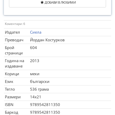
ДОБАВИ В ЛЮБИМИ
Коментари: 6
Издател
Сиела
Преводач
Йордан Костурков
Брой
604
страници
Година на
2013
издаване
Корици
меки
Език
български
Тегло
536 грама
Размери
14x21
ISBN
9789542811350
Баркод
9789542811350