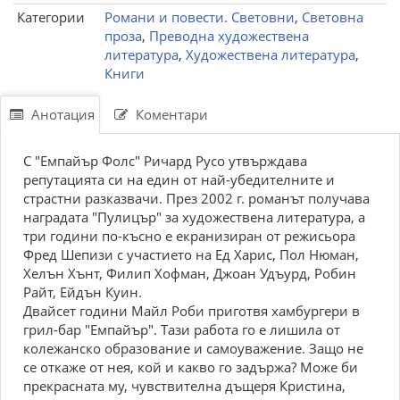
Категории
Романи и повести. Световни
,
Световна
проза
,
Преводна художествена
литература
,
Художествена литература
,
Книги
Анотация
Коментари
С "Емпайър Фолс" Ричард Русо утвърждава
репутацията си на един от най-убедителните и
страстни разказвачи. През 2002 г. романът получава
наградата "Пулицър" за художествена литература, а
три години по-късно е екранизиран от режисьора
Фред Шепизи с участието на Ед Харис, Пол Нюман,
Хелън Хънт, Филип Хофман, Джоан Удъурд, Робин
Райт, Ейдън Куин.
Двайсет години Майл Роби приготвя хамбургери в
грил-бар "Емпайър". Тази работа го е лишила от
колежанско образование и самоуважение. Защо не
се откаже от нея, кой и какво го задържа? Може би
прекрасната му, чувствителна дъщеря Кристина,