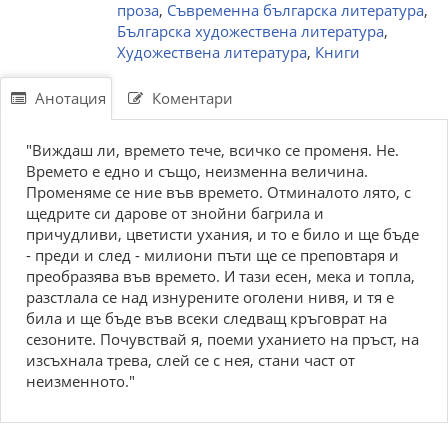
проза
,
Съвременна българска литература
,
Българска художествена литература
,
Художествена литература
,
Книги
Анотация
Коментари
"Виждаш ли, времето тече, всичко се променя. Не.
Времето е едно и също, неизменна величина.
Променяме се ние във времето. Отминалото лято, с
щедрите си дарове от знойни багрила и
причудливи, цветисти ухания, и то е било и ще бъде
- преди и след - милиони пъти ще се преповтаря и
преобразява във времето. И тази есен, мека и топла,
разстлала се над изнурените оголени нивя, и тя е
била и ще бъде във всеки следващ кръговрат на
сезоните. Почувствай я, поеми уханието на пръст, на
изсъхнала трева, слей се с нея, стани част от
неизменното."