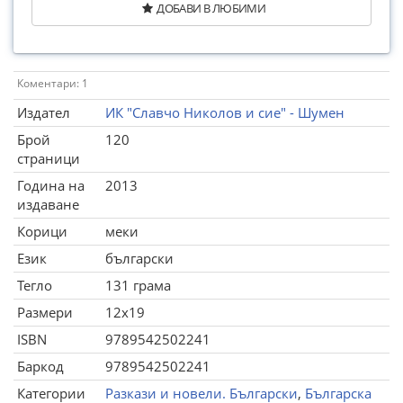
ДОБАВИ В ЛЮБИМИ
Коментари: 1
Издател
ИК "Славчо Николов и сие" - Шумен
Брой
120
страници
Година на
2013
издаване
Корици
меки
Език
български
Тегло
131 грама
Размери
12x19
ISBN
9789542502241
Баркод
9789542502241
Категории
Разкази и новели. Български
,
Българска